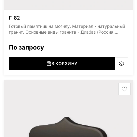
Г-82
Готовый памятник на могилу. Материал - натуральный
гранит. Основные виды гранита - Диабаз (Россия,
Карелия), Дымовский (Россия, Ленинградская
область), Мансуровский (Россия, Урал), Лезниковский
По запросу
(Украина, Житомерская область), Лабродарит
(Украина, Житомерская область), Маславский
(Украина, Житомерская область), Сюксюансаари
В КОРЗИНУ
(Россия, Карелия), Амфиболит (Россия, Мурманская
область), Ромбак (Россия, Мурманская область),
Шокша (Россия, Карелия) и т.д. Цена указана на
минимальные стандартные размеры: Размер стелы:
70*100*5 Размер тумбы: 12*110*15