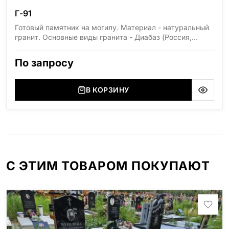
Г-91
Готовый памятник на могилу. Материал - натуральный
гранит. Основные виды гранита - Диабаз (Россия,
Карелия), Дымовский (Россия, Ленинградская
область), Мансуровский (Россия, Урал), Лезниковский
По запросу
(Украина, Житомерская область), Лабродарит
(Украина, Житомерская область), Маславский
(Украина, Житомерская область), Сюксюансаари
В КОРЗИНУ
(Россия, Карелия), Амфиболит (Россия, Мурманская
область), Ромбак (Россия, Мурманская область),
Шокша (Россия, Карелия) и т.д. Цена указана на
минимальные стандартные размеры: Размер стелы:
70*100*5 Размер тумбы: 12*110*15
С ЭТИМ ТОВАРОМ ПОКУПАЮТ