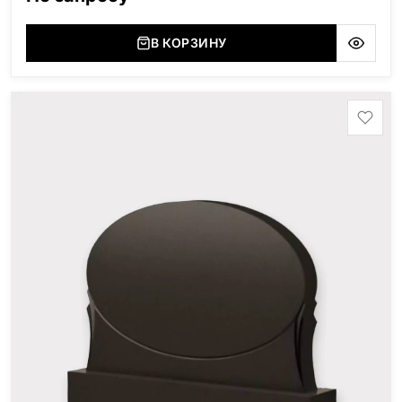
(Украина, Житомерская область), Лабродарит
(Украина, Житомерская область), Маславский
(Украина, Житомерская область), Сюксюансаари
В КОРЗИНУ
(Россия, Карелия), Амфиболит (Россия, Мурманская
область), Ромбак (Россия, Мурманская область),
Шокша (Россия, Карелия) и т.д. Цена указана на
минимальные стандартные размеры: Размер стеллы:
60*80*5 Размер тумбы: 12*90*15