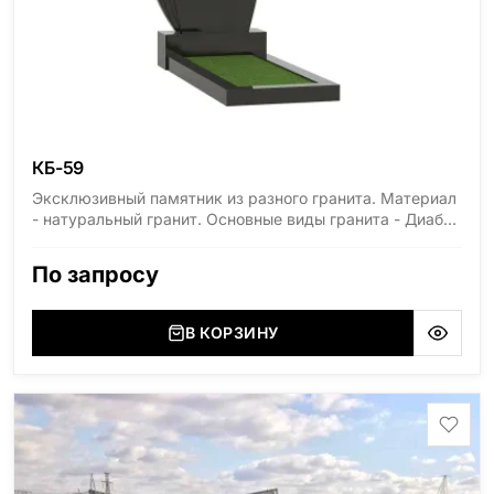
КБ-59
Эксклюзивный памятник из разного гранита. Материал
- натуральный гранит. Основные виды гранита - Диабаз
(Россия, Карелия), Дымовский (Россия, Ленинградская
область), Мансуровский (Россия, Урал), Лезниковский
По запросу
(Украина, Житомерская область), Лабродарит
(Украина, Житомерская область), Маславский
(Украина, Житомерская область), Сюксюансаари
В КОРЗИНУ
(Россия, Карелия), Амфиболит (Россия, Мурманская
область), Ромбак (Россия, Мурманская область),
Шокша (Россия, Карелия) и т.д. Цена указана на
минимальные стандартные размеры. [wpforms
id="13534"]