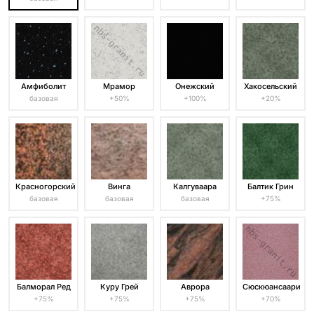
Амфиболит
Мрамор
Онежский
Хакосельский
базовая
+50%
+100%
+20%
Красногорский
Винга
Калгуваара
Балтик Грин
базовая
базовая
базовая
+75%
Балморал Ред
Куру Грей
Аврора
Сюскюансаари
+75%
+75%
+75%
+70%