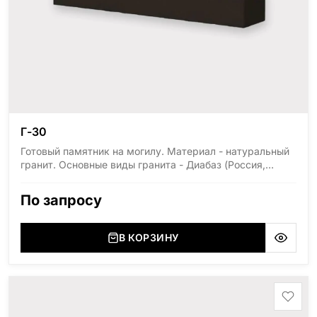
Г-30
Готовый памятник на могилу. Материал - натуральный
гранит. Основные виды гранита - Диабаз (Россия,
Карелия), Дымовский (Россия, Ленинградская
область), Мансуровский (Россия, Урал), Лезниковский
По запросу
(Украина, Житомерская область), Лабродарит
(Украина, Житомерская область), Маславский
(Украина, Житомерская область), Сюксюансаари
В КОРЗИНУ
(Россия, Карелия), Амфиболит (Россия, Мурманская
область), Ромбак (Россия, Мурманская область),
Шокша (Россия, Карелия) и т.д. Цена указана на
минимальные стандартные размеры: Размер стеллы:
70*100*5 Размер тумбы: 12*110*15