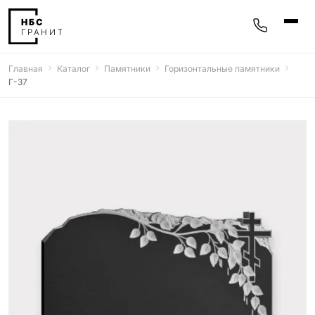
Главная
Каталог
Памятники
Горизонтальные памятники
Памятники
Г-37
400 моделей
Мемориальные комплексы
25 моделей
Гравировка
77 моделей
Фотокерамика
5 моделей
Надгробные плиты
30 моделей
Благоустройство
42 модели