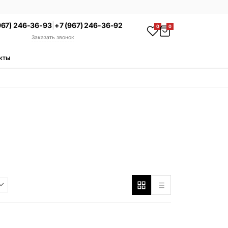
967) 246-36-93
|
+7 (967) 246-36-92
0
0
Заказать звонок
кты
АКЦИЯ
Комплекс под ключ
Памятник + установка +
благоустройство со скидкой 15%
Смотреть комплексы
УСЛУГИ
Гравировка
Установка
Благоустройство
Производство