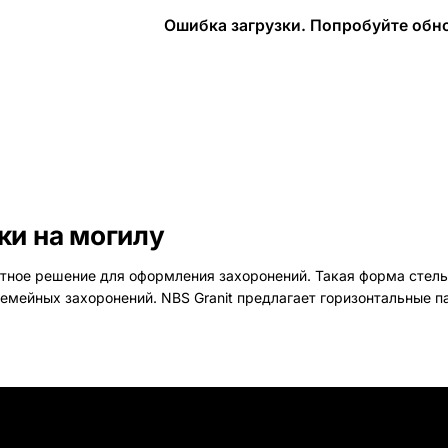
Ошибка загрузки. Попробуйте обно
Наши работы
145 моделей
ВЕСЬ КАТАЛОГ
ки на могилу
нтное решение для оформления захоронений. Такая форма стелы
семейных захоронений. NBS Granit предлагает горизонтальные п