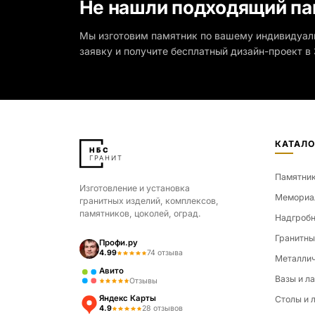
Не нашли подходящий па
Мы изготовим памятник по вашему индивидуал
заявку и получите бесплатный дизайн-проект в 
КАТАЛО
Памятни
Изготовление и установка
Мемориа
гранитных изделий, комплексов,
памятников, цоколей, оград.
Надгробн
Гранитны
Профи.ру
4.99
74 отзыва
Металлич
Авито
Вазы и л
Отзывы
Яндекс Карты
Столы и 
4.9
28 отзывов