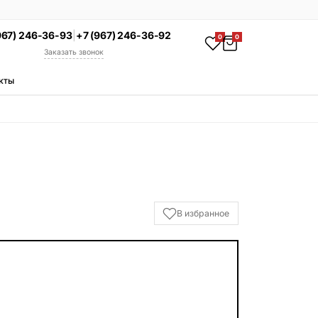
967) 246-36-93
|
+7 (967) 246-36-92
0
0
Заказать звонок
кты
АКЦИЯ
Комплекс под ключ
Памятник + установка +
благоустройство со скидкой 15%
Смотреть комплексы
УСЛУГИ
В избранное
Гравировка
Установка
Благоустройство
Производство