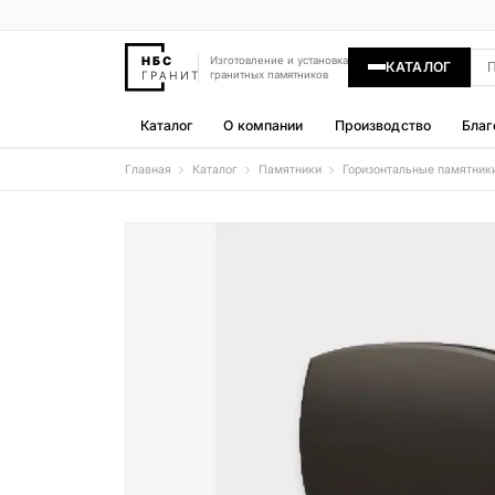
Изготовление и установка
КАТАЛОГ
гранитных памятников
Каталог
О компании
Производство
Благ
Главная
Каталог
Памятники
Горизонтальные памятник
Памятники
400 моделей
Гравировка
77 моделей
Надгробные плиты
30 моделей
Гранитные ограды
15 моделей
Гранитные цветники
7 моделей