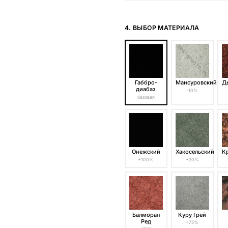
4. ВЫБОР МАТЕРИАЛА
Габбро-
Мансуровский
Д
диабаз
-10%
базовая
Онежский
Хакосельский
К
+100%
+20%
Балморал
Куру Грей
Ред
+75%