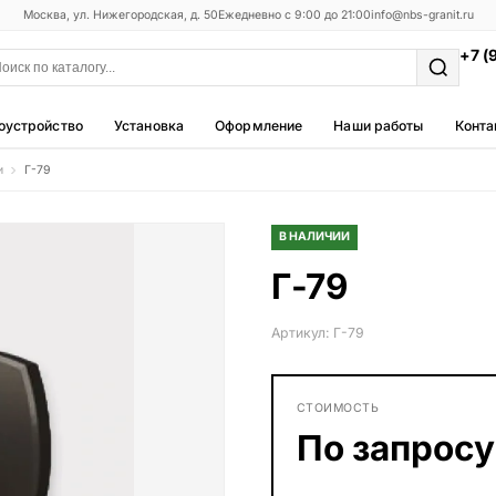
Москва, ул. Нижегородская, д. 50
Ежедневно с 9:00 до 21:00
info@nbs-granit.ru
+7 (
оустройство
Установка
Оформление
Наши работы
Конта
и
Г-79
Мемориальные комплексы
25 моделей
В НАЛИЧИИ
Фотокерамика
Г-79
5 моделей
Благоустройство
Артикул: Г-79
42 модели
Металлические ограды
СТОИМОСТЬ
50 моделей
По запросу
Столы и лавки
23 модели