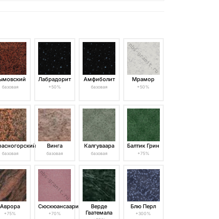
ымовский
Лабрадорит
Амфиболит
Мрамор
базовая
+50%
базовая
+50%
расногорский
Винга
Калгуваара
Балтик Грин
базовая
базовая
базовая
+75%
Аврора
Сюскюансаари
Верде
Блю Перл
Гватемала
+75%
+70%
+300%