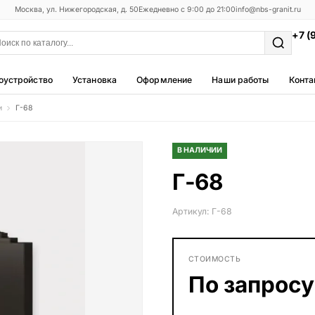
Москва, ул. Нижегородская, д. 50
Ежедневно с 9:00 до 21:00
info@nbs-granit.ru
+7 (
оустройство
Установка
Оформление
Наши работы
Конта
и
Г-68
Мемориальные комплексы
25 моделей
В НАЛИЧИИ
Фотокерамика
Г-68
5 моделей
Благоустройство
Артикул: Г-68
42 модели
Металлические ограды
СТОИМОСТЬ
50 моделей
По запросу
Столы и лавки
23 модели