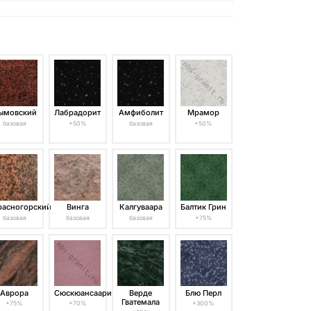
ымовский
Лабрадорит
Амфиболит
Мрамор
базовая
+50%
базовая
+50%
расногорский
Винга
Калгуваара
Балтик Грин
базовая
базовая
базовая
+75%
Аврора
Сюскюансаари
Верде
Блю Перл
Гватемала
+75%
+70%
+300%