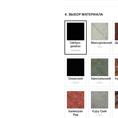
4. ВЫБОР МАТЕРИАЛА
Габбро-
Мансуровский
Д
диабаз
-10%
базовая
Онежский
Хакосельский
К
+100%
+20%
Балморал
Куру Грей
Ред
+75%