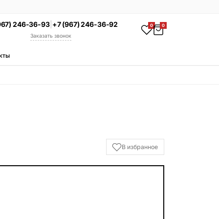
967) 246-36-93
|
+7 (967) 246-36-92
0
0
Заказать звонок
кты
АКЦИЯ
Комплекс под ключ
Памятник + установка +
благоустройство со скидкой 15%
Смотреть комплексы
УСЛУГИ
В избранное
Гравировка
Установка
Благоустройство
Производство