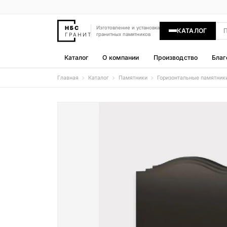
Изготовление и установка
КАТАЛОГ
гранитных памятников
Каталог
О компании
Производство
Благ
Главная
Каталог
Памятники
Горизонтальные памятник
Памятники
400 моделей
Гравировка
77 моделей
Надгробные плиты
30 моделей
Гранитные ограды
15 моделей
Гранитные цветники
7 моделей