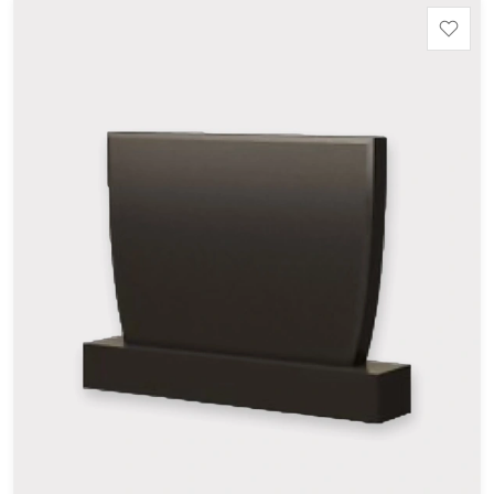
минимальные стандартные размеры: Стела: 80x40x5
Тумба: 12x60x15