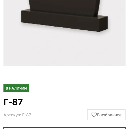
Гранитные ограды
15 моделей
Металлические ограды
50 моделей
Гранитные цветники
7 моделей
Столы и лавки
23 модели
Вазы и лампады
24 модели
В НАЛИЧИИ
Наши работы
145 моделей
Г-87
Артикул: Г-87
В избранное
ВЕСЬ КАТАЛОГ