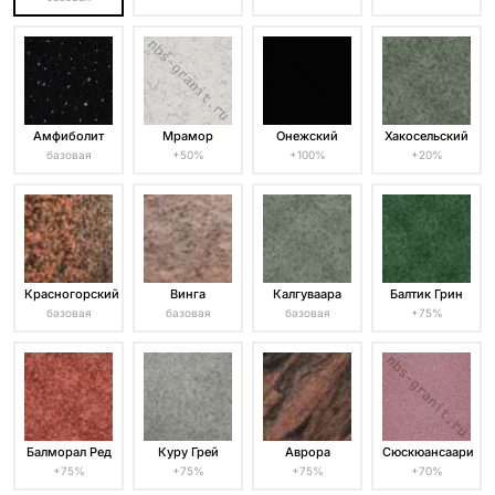
Амфиболит
Мрамор
Онежский
Хакосельский
базовая
+50%
+100%
+20%
Красногорский
Винга
Калгуваара
Балтик Грин
базовая
базовая
базовая
+75%
Балморал Ред
Куру Грей
Аврора
Сюскюансаари
+75%
+75%
+75%
+70%