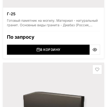
Г-25
Готовый памятник на могилу. Материал - натуральный
гранит. Основные виды гранита - Диабаз (Россия,
Карелия), Дымовский (Россия, Ленинградская
область), Мансуровский (Россия, Урал), Лезниковский
По запросу
(Украина, Житомерская область), Лабродарит
(Украина, Житомерская область), Маславский
(Украина, Житомерская область), Сюксюансаари
В КОРЗИНУ
(Россия, Карелия), Амфиболит (Россия, Мурманская
область), Ромбак (Россия, Мурманская область),
Шокша (Россия, Карелия) и т.д. Цена указана на
минимальные стандартные размеры: Размер стеллы:
70*100*5 Размер тумбы: 12*110*15