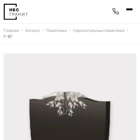
Главная
Каталог
Памятники
Горизонтальные памятники
Памятники
Г-87
400 моделей
Мемориальные комплексы
25 моделей
Гравировка
77 моделей
Фотокерамика
5 моделей
Надгробные плиты
30 моделей
Благоустройство
42 модели