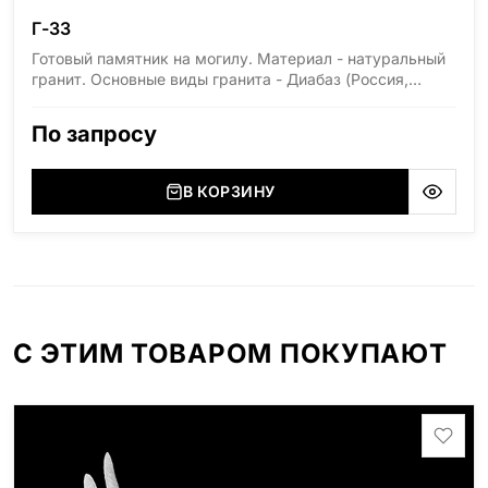
Г-33
Готовый памятник на могилу. Материал - натуральный
гранит. Основные виды гранита - Диабаз (Россия,
Карелия), Дымовский (Россия, Ленинградская
область), Мансуровский (Россия, Урал), Лезниковский
По запросу
(Украина, Житомерская область), Лабродарит
(Украина, Житомерская область), Маславский
(Украина, Житомерская область), Сюксюансаари
В КОРЗИНУ
(Россия, Карелия), Амфиболит (Россия, Мурманская
область), Ромбак (Россия, Мурманская область),
Шокша (Россия, Карелия) и т.д. Цена указана на
минимальные стандартные размеры: Размер стеллы:
70*100*5 Размер тумбы: 12*110*15
С ЭТИМ ТОВАРОМ ПОКУПАЮТ