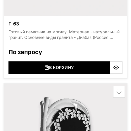
Г-63
Готовый памятник на могилу. Материал - натуральный
гранит. Основные виды гранита - Диабаз (Россия,
Карелия), Дымовский (Россия, Ленинградская
область), Мансуровский (Россия, Урал), Лезниковский
По запросу
(Украина, Житомерская область), Лабродарит
(Украина, Житомерская область), Маславский
(Украина, Житомерская область), Сюксюансаари
В КОРЗИНУ
(Россия, Карелия), Амфиболит (Россия, Мурманская
область), Ромбак (Россия, Мурманская область),
Шокша (Россия, Карелия) и т.д. Цена указана на
минимальные стандартные размеры: Размер стелы:
70*100*5 Размер тумбы: 12*110*15