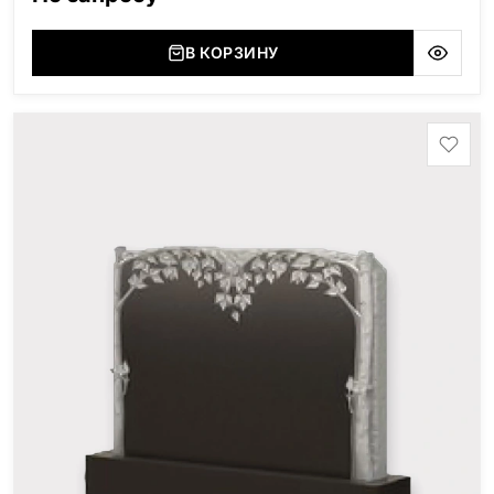
(Украина, Житомерская область), Лабродарит
(Украина, Житомерская область), Маславский
(Украина, Житомерская область), Сюксюансаари
В КОРЗИНУ
(Россия, Карелия), Амфиболит (Россия, Мурманская
область), Ромбак (Россия, Мурманская область),
Шокша (Россия, Карелия) и т.д. Цена указана на
минимальные стандартные размеры: Размер стеллы:
60*80*5 Размер тумбы: 12*90*15