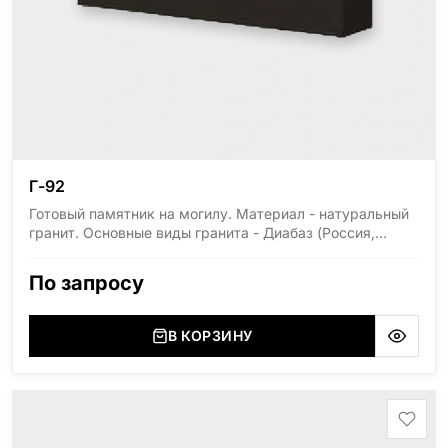
Г-92
Готовый памятник на могилу. Материал - натуральный
гранит. Основные виды гранита - Диабаз (Россия,
Карелия), Дымовский (Россия, Ленинградская
область), Мансуровский (Россия, Урал), Лезниковский
По запросу
(Украина, Житомерская область), Лабродарит
(Украина, Житомерская область), Маславский
(Украина, Житомерская область), Сюксюансаари
В КОРЗИНУ
(Россия, Карелия), Амфиболит (Россия, Мурманская
область), Ромбак (Россия, Мурманская область),
Шокша (Россия, Карелия) и т.д. Цена указана на
минимальные стандартные размеры: Размер стелы:
70*100*5 Размер тумбы: 12*110*15