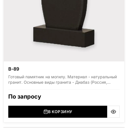
В-89
Готовый памятник на могилу. Материал - натуральный
гранит. Основные виды гранита - Диабаз (Россия,
Карелия), Дымовский (Россия, Ленинградская
область), Мансуровский (Россия, Урал), Лезниковский
По запросу
(Украина, Житомерская область), Лабродарит
(Украина, Житомерская область), Маславский
(Украина, Житомерская область), Сюксюансаари
В КОРЗИНУ
(Россия, Карелия), Амфиболит (Россия, Мурманская
область), Ромбак (Россия, Мурманская область),
Шокша (Россия, Карелия) и т.д. Цена указана на