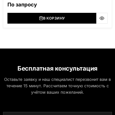
область), Мансуровский (Россия, Урал), Лезниковский
По запросу
(Украина, Житомерская область), Лабродарит
(Украина, Житомерская область), Маславский
(Украина, Житомерская область), Сюксюансаари
В КОРЗИНУ
(Россия, Карелия), Амфиболит (Россия, Мурманская
область), Ромбак (Россия, Мурманская область),
Шокша (Россия, Карелия) и т.д. Цена указана на
минимальные стандартные размеры: Стела: 80x40x5
Тумба: 12x60x15
Бесплатная консультация
Оставьте заявку и наш специалист перезвонит вам в
течение 15 минут. Рассчитаем точную стоимость с
учётом ваших пожеланий.