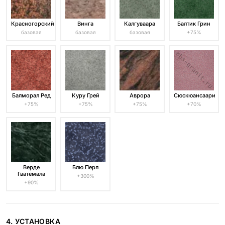
Красногорский
Винга
Калгуваара
Балтик Грин
базовая
базовая
базовая
+75%
Балморал Ред
Куру Грей
Аврора
Сюскюансаари
+75%
+75%
+75%
+70%
Верде
Блю Перл
Гватемала
+300%
+90%
4. УСТАНОВКА