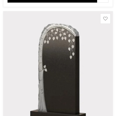
область), Ромбак (Россия, Мурманская область),
Шокша (Россия, Карелия) и т.д. Цена указана на
минимальные стандартные размеры: Стела: 80x40x5
Тумба: 12x60x15