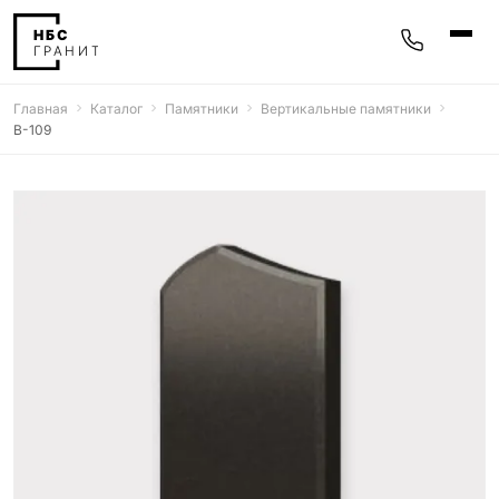
Главная
Каталог
Памятники
Вертикальные памятники
Памятники
В-109
400 моделей
Мемориальные комплексы
25 моделей
Гравировка
77 моделей
Фотокерамика
5 моделей
Надгробные плиты
30 моделей
Благоустройство
42 модели