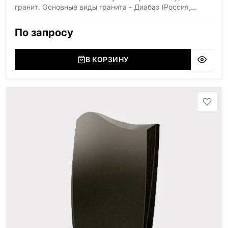
гранит. Основные виды гранита - Диабаз (Россия,
Карелия), Дымовский (Россия, Ленинградская
область), Мансуровский (Россия, Урал), Лезниковский
По запросу
(Украина, Житомерская область), Лабродарит
(Украина, Житомерская область), Маславский
(Украина, Житомерская область), Сюксюансаари
В КОРЗИНУ
(Россия, Карелия), Амфиболит (Россия, Мурманская
область), Ромбак (Россия, Мурманская область),
Шокша (Россия, Карелия) и т.д. Цена указана на
минимальные стандартные размеры: Стела: 80x40x5
Тумба: 12x60x15