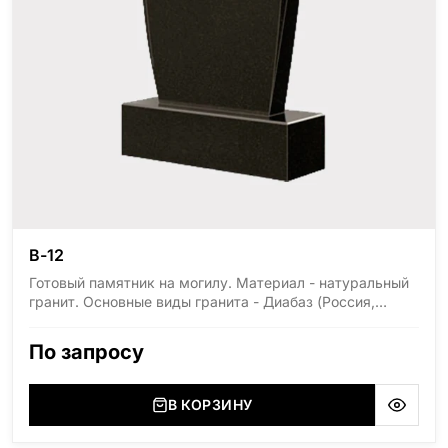
В-12
Готовый памятник на могилу. Материал - натуральный
гранит. Основные виды гранита - Диабаз (Россия,
Карелия), Дымовский (Россия, Ленинградская
область), Мансуровский (Россия, Урал), Лезниковский
По запросу
(Украина, Житомерская область), Лабродарит
(Украина, Житомерская область), Маславский
(Украина, Житомерская область), Сюксюансаари
В КОРЗИНУ
(Россия, Карелия), Амфиболит (Россия, Мурманская
область), Ромбак (Россия, Мурманская область),