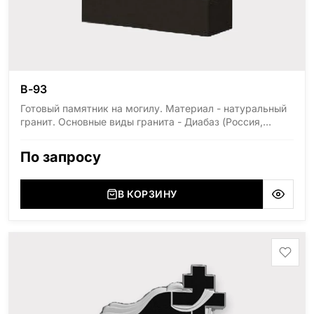
В-93
Готовый памятник на могилу. Материал - натуральный
гранит. Основные виды гранита - Диабаз (Россия,
Карелия), Дымовский (Россия, Ленинградская
область), Мансуровский (Россия, Урал), Лезниковский
По запросу
(Украина, Житомерская область), Лабродарит
(Украина, Житомерская область), Маславский
(Украина, Житомерская область), Сюксюансаари
В КОРЗИНУ
(Россия, Карелия), Амфиболит (Россия, Мурманская
область), Ромбак (Россия, Мурманская область),
Шокша (Россия, Карелия) и т.д. Цена указана на
минимальные стандартные размеры: Стела: 80x40x5
Тумба: 12x60x15