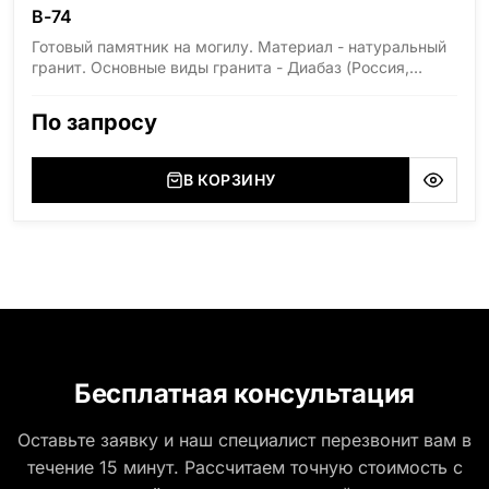
В-74
Готовый памятник на могилу. Материал - натуральный
гранит. Основные виды гранита - Диабаз (Россия,
Карелия), Дымовский (Россия, Ленинградская
область), Мансуровский (Россия, Урал), Лезниковский
По запросу
(Украина, Житомерская область), Лабродарит
(Украина, Житомерская область), Маславский
(Украина, Житомерская область), Сюксюансаари
В КОРЗИНУ
(Россия, Карелия), Амфиболит (Россия, Мурманская
область), Ромбак (Россия, Мурманская область),
Шокша (Россия, Карелия) и т.д. Цена указана на
минимальные стандартные размеры: Стела: 80x40x5
Тумба: 12x60x15
Бесплатная консультация
Оставьте заявку и наш специалист перезвонит вам в
течение 15 минут. Рассчитаем точную стоимость с