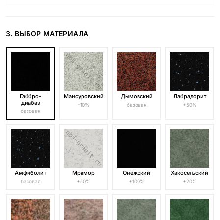
3. ВЫБОР МАТЕРИАЛА
Габбро-
Мансуровский
Дымовский
Лабрадорит
диабаз
-10%
базовая
+50%
базовая
Амфиболит
Мрамор
Онежский
Хакосельский
базовая
+50%
+100%
+20%