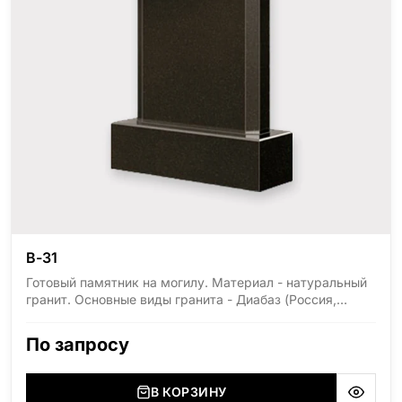
В-31
Готовый памятник на могилу. Материал - натуральный
гранит. Основные виды гранита - Диабаз (Россия,
Карелия), Дымовский (Россия, Ленинградская
область), Мансуровский (Россия, Урал), Лезниковский
По запросу
(Украина, Житомерская область), Лабродарит
(Украина, Житомерская область), Маславский
(Украина, Житомерская область), Сюксюансаари
В КОРЗИНУ
(Россия, Карелия), Амфиболит (Россия, Мурманская