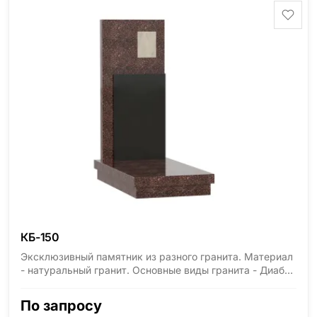
минимальные стандартные размеры: Стела: 80x40x5
Тумба: 12x60x15
КБ-150
Эксклюзивный памятник из разного гранита. Материал
- натуральный гранит. Основные виды гранита - Диабаз
(Россия, Карелия), Дымовский (Россия, Ленинградская
область), Мансуровский (Россия, Урал), Лезниковский
По запросу
(Украина, Житомерская область), Лабродарит