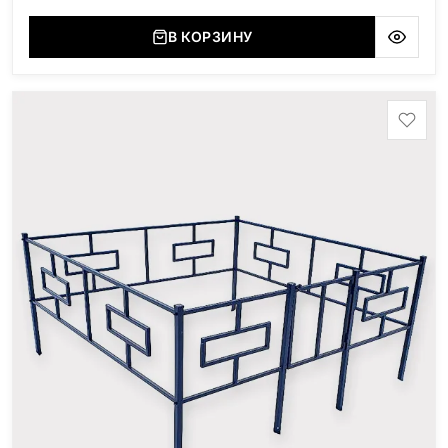
(Украина, Житомерская область), Маславский
(Украина, Житомерская область), Сюксюансаари
В КОРЗИНУ
(Россия, Карелия), Амфиболит (Россия, Мурманская
область), Ромбак (Россия, Мурманская область),
Шокша (Россия, Карелия) и т.д. Цена указана на
минимальные стандартные размеры. [wpforms
id="13534"]