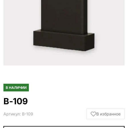
Гранитные ограды
15 моделей
Металлические ограды
50 моделей
Гранитные цветники
7 моделей
Столы и лавки
23 модели
Вазы и лампады
24 модели
В НАЛИЧИИ
Наши работы
145 моделей
В-109
Артикул: В-109
В избранное
ВЕСЬ КАТАЛОГ