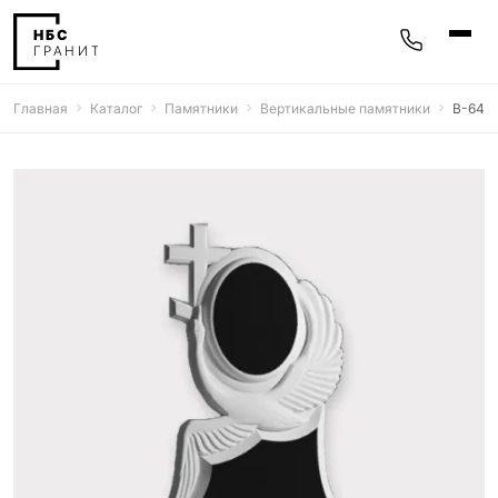
Главная
Каталог
Памятники
Вертикальные памятники
В-64
Памятники
400 моделей
Мемориальные комплексы
25 моделей
Гравировка
77 моделей
Фотокерамика
5 моделей
Надгробные плиты
30 моделей
Благоустройство
42 модели