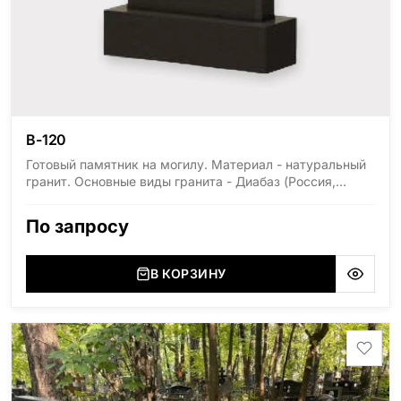
В-120
Готовый памятник на могилу. Материал - натуральный
гранит. Основные виды гранита - Диабаз (Россия,
Карелия), Дымовский (Россия, Ленинградская
область), Мансуровский (Россия, Урал), Лезниковский
По запросу
(Украина, Житомерская область), Лабродарит
(Украина, Житомерская область), Маславский
(Украина, Житомерская область), Сюксюансаари
В КОРЗИНУ
(Россия, Карелия), Амфиболит (Россия, Мурманская
область), Ромбак (Россия, Мурманская область),
Шокша (Россия, Карелия) и т.д. Цена указана на
минимальные стандартные размеры: Стела: 80x40x5
Тумба: 12x60x15