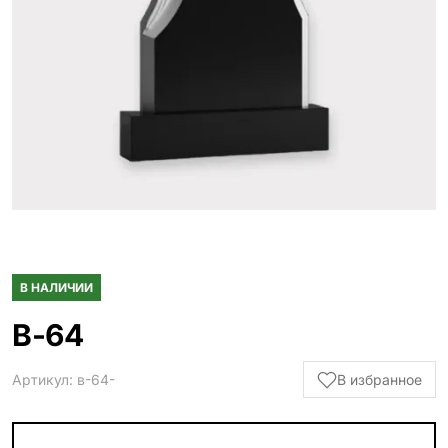
Гранитные ограды
15 моделей
Металлические ограды
50 моделей
Гранитные цветники
7 моделей
Столы и лавки
23 модели
Вазы и лампады
24 модели
В НАЛИЧИИ
Наши работы
В-64
145 моделей
Артикул: в-64-
В избранное
ВЕСЬ КАТАЛОГ