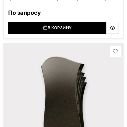
Карелия), Дымовский (Россия, Ленинградская
область), Мансуровский (Россия, Урал), Лезниковский
По запросу
(Украина, Житомерская область), Лабродарит
(Украина, Житомерская область), Маславский
(Украина, Житомерская область), Сюксюансаари
В КОРЗИНУ
(Россия, Карелия), Амфиболит (Россия, Мурманская
область), Ромбак (Россия, Мурманская область),
Шокша (Россия, Карелия) и т.д. Цена указана на
минимальные стандартные размеры: Стела: 80x40x5
Тумба: 12x60x15