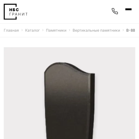
Главная
Каталог
Памятники
Вертикальные памятники
В-88
Памятники
400 моделей
Мемориальные комплексы
25 моделей
Гравировка
77 моделей
Фотокерамика
5 моделей
Надгробные плиты
30 моделей
Благоустройство
42 модели