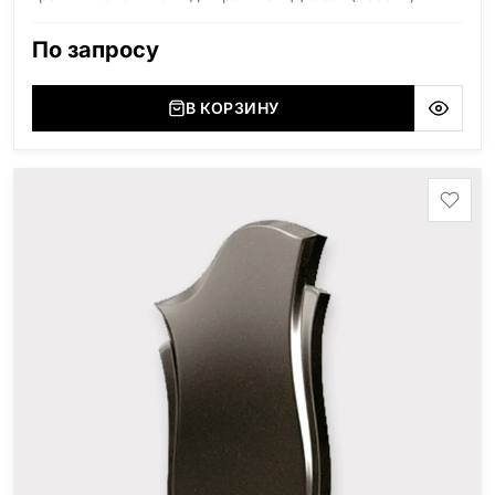
Карелия), Дымовский (Россия, Ленинградская
область), Мансуровский (Россия, Урал), Лезниковский
По запросу
(Украина, Житомерская область), Лабродарит
(Украина, Житомерская область), Маславский
(Украина, Житомерская область), Сюксюансаари
В КОРЗИНУ
(Россия, Карелия), Амфиболит (Россия, Мурманская
область), Ромбак (Россия, Мурманская область),
Шокша (Россия, Карелия) и т.д. Цена указана на
минимальные стандартные размеры: Стела: 80x40x5
Тумба: 12x60x15