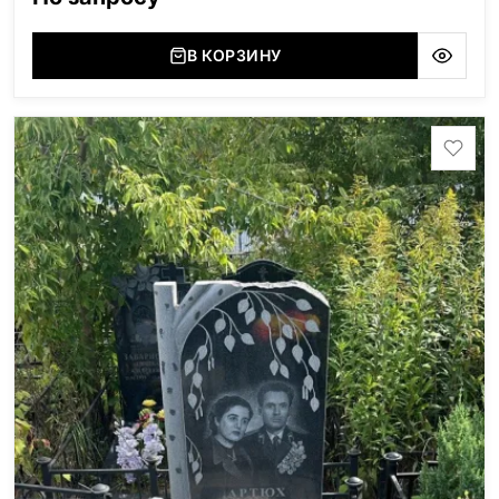
(Украина, Житомерская область), Лабродарит
(Украина, Житомерская область), Маславский
(Украина, Житомерская область), Сюксюансаари
В КОРЗИНУ
(Россия, Карелия), Амфиболит (Россия, Мурманская
область), Ромбак (Россия, Мурманская область),
Шокша (Россия, Карелия) и т.д. Цена указана на
минимальные стандартные размеры: Размер стелы:
70*100*5 Размер тумбы: 12*110*15