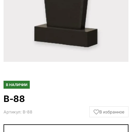
Гранитные ограды
15 моделей
Металлические ограды
50 моделей
Гранитные цветники
7 моделей
Столы и лавки
23 модели
Вазы и лампады
24 модели
В НАЛИЧИИ
Наши работы
В-88
145 моделей
Артикул: В-88
В избранное
ВЕСЬ КАТАЛОГ