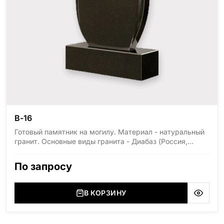
В-16
Готовый памятник на могилу. Материал - натуральный
гранит. Основные виды гранита - Диабаз (Россия,
Карелия), Дымовский (Россия, Ленинградская
область), Мансуровский (Россия, Урал), Лезниковский
По запросу
(Украина, Житомерская область), Лабродарит
(Украина, Житомерская область), Маславский
(Украина, Житомерская область), Сюксюансаари
В КОРЗИНУ
(Россия, Карелия), Амфиболит (Россия, Мурманская
область), Ромбак (Россия, Мурманская область),
Шокша (Россия, Карелия) и т.д. Цена указана на