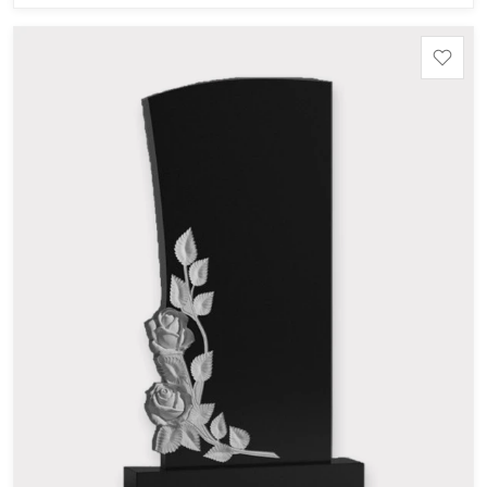
Шокша (Россия, Карелия) и т.д. Цена указана на
минимальные стандартные размеры: Стела: 80x40x5
Тумба: 12x60x15