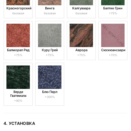
Красногорский
Винга
Калгуваара
Балтик Грин
базовая
базовая
базовая
+75%
Балморал Ред
Куру Грей
Аврора
Сюскюансаари
+75%
+75%
+75%
+70%
Верде
Блю Перл
Гватемала
+300%
+90%
4. УСТАНОВКА