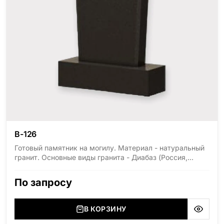
В-126
Готовый памятник на могилу. Материал - натуральный
гранит. Основные виды гранита - Диабаз (Россия,
Карелия), Дымовский (Россия, Ленинградская
область), Мансуровский (Россия, Урал), Лезниковский
По запросу
(Украина, Житомерская область), Лабродарит
(Украина, Житомерская область), Маславский
(Украина, Житомерская область), Сюксюансаари
В КОРЗИНУ
(Россия, Карелия), Амфиболит (Россия, Мурманская
область), Ромбак (Россия, Мурманская область),