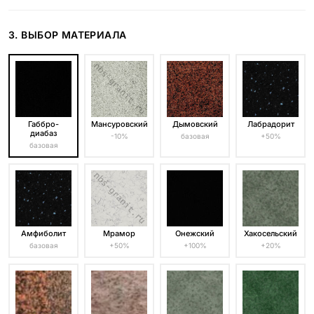
3. ВЫБОР МАТЕРИАЛА
Габбро-
Мансуровский
Дымовский
Лабрадорит
диабаз
-10%
базовая
+50%
базовая
Амфиболит
Мрамор
Онежский
Хакосельский
базовая
+50%
+100%
+20%