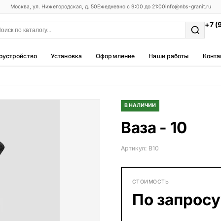
Москва, ул. Нижегородская, д. 50
Ежедневно с 9:00 до 21:00
info@nbs-granit.ru
+7 (
оустройство
Установка
Оформление
Наши работы
Конта
Мемориальные комплексы
25 моделей
В НАЛИЧИИ
Фотокерамика
Ваза - 10
5 моделей
Благоустройство
Артикул: В10
42 модели
Металлические ограды
СТОИМОСТЬ
50 моделей
По запросу
Столы и лавки
23 модели