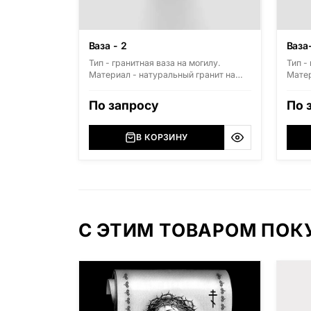
Ваза - 2
Ваза
Тип - гранитная ваза на могилу.
Тип -
Материал - натуральный гранит на
Матер
выбор. Стандартные размеры: высота
выбор
300мм, диаметр 150мм.
300мм
По запросу
По 
В КОРЗИНУ
С ЭТИМ ТОВАРОМ ПО