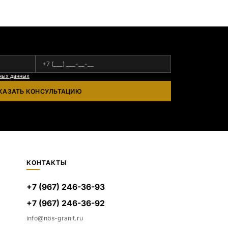
Сюксюансаари (Россия, Карелия),
Амфиболит (Россия, Мурманская
область), Ромбак (Россия,
Мурманская область), Шокша
(Россия, Карелия) и т.д. Цена указана
на минимальные стандартные
размеры: Стела: 80x40x5 Тумба:
12x60x15
ных данных
КАЗАТЬ КОНСУЛЬТАЦИЮ
КОНТАКТЫ
+7 (967) 246-36-93
+7 (967) 246-36-92
info@nbs-granit.ru