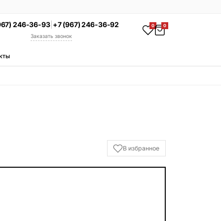
967) 246-36-93
|
+7 (967) 246-36-92
0
0
Заказать звонок
кты
АКЦИЯ
Комплекс под ключ
Памятник + установка +
благоустройство со скидкой 15%
Смотреть комплексы
УСЛУГИ
В избранное
Гравировка
Установка
Благоустройство
Производство