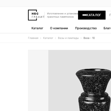
Изготовление и установка
КАТАЛОГ
гранитных памятников
Каталог
О компании
Производство
Благ
Главная
Каталог
Вазы и лампады
Ваза - 10
Памятники
400 моделей
Гравировка
77 моделей
Надгробные плиты
30 моделей
Гранитные ограды
15 моделей
Гранитные цветники
7 моделей