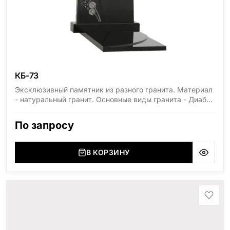
КБ-73
Эксклюзивный памятник из разного гранита. Материал
- натуральный гранит. Основные виды гранита - Диабаз
(Россия, Карелия), Дымовский (Россия, Ленинградская
область), Мансуровский (Россия, Урал), Лезниковский
По запросу
(Украина, Житомерская область), Лабродарит
(Украина, Житомерская область), Маславский
(Украина, Житомерская область), Сюксюансаари
В КОРЗИНУ
(Россия, Карелия), Амфиболит (Россия, Мурманская
область), Ромбак (Россия, Мурманская область),
Шокша (Россия, Карелия) и т.д. Цена указана на
минимальные стандартные размеры. [wpforms
id="13534"]