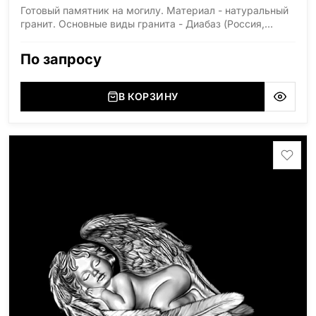
Готовый памятник на могилу. Материал - натуральный
гранит. Основные виды гранита - Диабаз (Россия,
Карелия), Дымовский (Россия, Ленинградская
область), Мансуровский (Россия, Урал), Лезниковский
По запросу
(Украина, Житомерская область), Лабродарит
(Украина, Житомерская область), Маславский
(Украина, Житомерская область), Сюксюансаари
В КОРЗИНУ
(Россия, Карелия), Амфиболит (Россия, Мурманская
область), Ромбак (Россия, Мурманская область),
Шокша (Россия, Карелия) и т.д. Цена указана на
минимальные стандартные размеры: Размер стелы:
70*100*5 Размер тумбы: 12*110*15