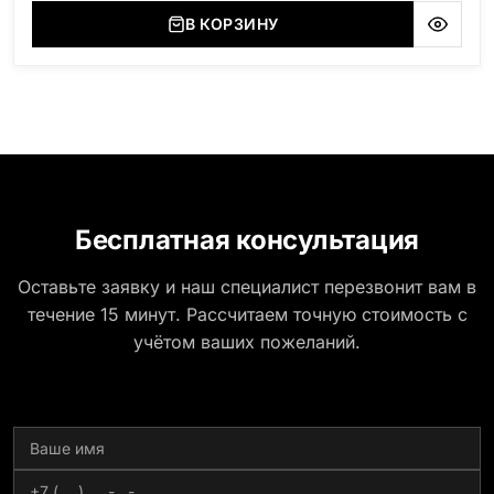
(Украина, Житомерская область), Сюксюансаари
В КОРЗИНУ
(Россия, Карелия), Амфиболит (Россия, Мурманская
область), Ромбак (Россия, Мурманская область),
Шокша (Россия, Карелия) и т.д. Цена указана на
минимальные стандартные размеры. [wpforms
id="13534"]
Бесплатная консультация
Оставьте заявку и наш специалист перезвонит вам в
течение 15 минут. Рассчитаем точную стоимость с
учётом ваших пожеланий.