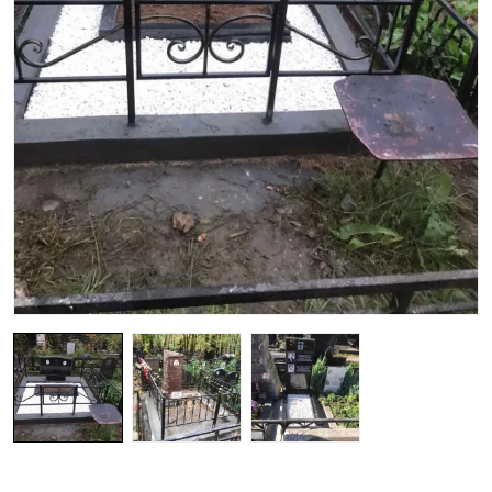
Гранитные ограды
15 моделей
Металлические ограды
50 моделей
Гранитные цветники
7 моделей
Столы и лавки
23 модели
Вазы и лампады
24 модели
Наши работы
145 моделей
ВЕСЬ КАТАЛОГ