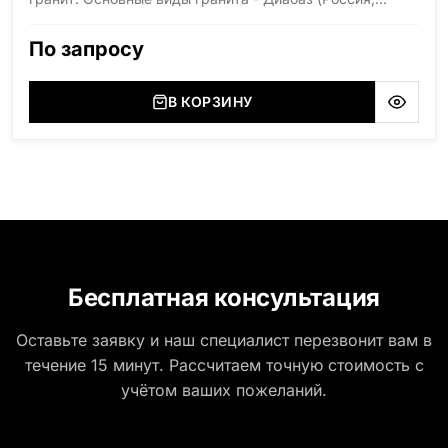
Карелия), Дымовский (Россия, Ленинградская
область), Мансуровский (Россия, Урал), Лезниковский
По запросу
(Украина, Житомерская область), Лабродарит
(Украина, Житомерская область), Маславский
(Украина, Житомерская область), Сюксюансаари
В КОРЗИНУ
(Россия, Карелия), Амфиболит (Россия, Мурманская
область), Ромбак (Россия, Мурманская область),
Шокша (Россия, Карелия) и т.д. Цена указана на
минимальные стандартные размеры: Размер стелы:
70*100*5 Размер тумбы: 12*110*15
Бесплатная консультация
Оставьте заявку и наш специалист перезвонит вам в
течение 15 минут. Рассчитаем точную стоимость с
учётом ваших пожеланий.