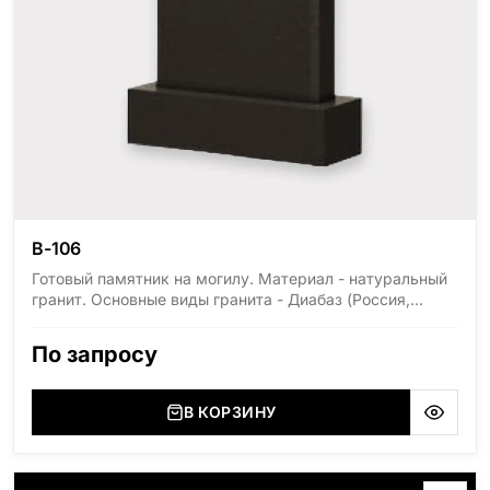
В-106
Готовый памятник на могилу. Материал - натуральный
гранит. Основные виды гранита - Диабаз (Россия,
Карелия), Дымовский (Россия, Ленинградская
область), Мансуровский (Россия, Урал), Лезниковский
По запросу
(Украина, Житомерская область), Лабродарит
(Украина, Житомерская область), Маславский
(Украина, Житомерская область), Сюксюансаари
В КОРЗИНУ
(Россия, Карелия), Амфиболит (Россия, Мурманская
область), Ромбак (Россия, Мурманская область),
Шокша (Россия, Карелия) и т.д. Цена указана на
минимальные стандартные размеры: Стела: 80x40x5