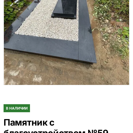
Гранитные ограды
15 моделей
Металлические ограды
50 моделей
Гранитные цветники
7 моделей
Столы и лавки
23 модели
Вазы и лампады
24 модели
Наши работы
145 моделей
В НАЛИЧИИ
Памятник с
ВЕСЬ КАТАЛОГ