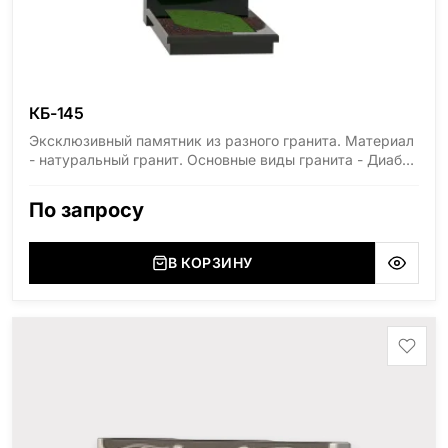
КБ-145
Эксклюзивный памятник из разного гранита. Материал
- натуральный гранит. Основные виды гранита - Диабаз
(Россия, Карелия), Дымовский (Россия, Ленинградская
область), Мансуровский (Россия, Урал), Лезниковский
По запросу
(Украина, Житомерская область), Лабродарит
(Украина, Житомерская область), Маславский
(Украина, Житомерская область), Сюксюансаари
В КОРЗИНУ
(Россия, Карелия), Амфиболит (Россия, Мурманская
область), Ромбак (Россия, Мурманская область),
Шокша (Россия, Карелия) и т.д. Цена указана на
минимальные стандартные размеры. [wpforms
id="13534"]