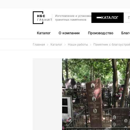
Изготовление и установка
КАТАЛОГ
гранитных памятников
Каталог
О компании
Производство
Благ
Главная
Каталог
Наши работы
Памятник с благоустро
Памятники
400 моделей
Гравировка
77 моделей
Надгробные плиты
30 моделей
Гранитные ограды
15 моделей
Гранитные цветники
7 моделей