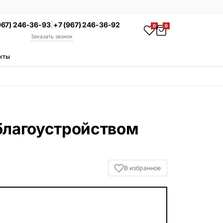
967) 246-36-93
|
+7 (967) 246-36-92
0
0
Заказать звонок
кты
АКЦИЯ
Комплекс под ключ
Памятник + установка +
благоустройство со скидкой 15%
Смотреть комплексы
благоустройством
УСЛУГИ
Гравировка
Установка
В избранное
Благоустройство
Производство