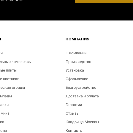
Г
КОМПАНИЯ
ки
О компании
льные комплексы
Производство
ые плиты
Установка
е цветники
Оформление
еские ограды
Благоустройство
ампады
Доставка и оплата
лавки
Гарантии
амика
Отзывы
ка
Кладбища Москвы
боты
Контакты