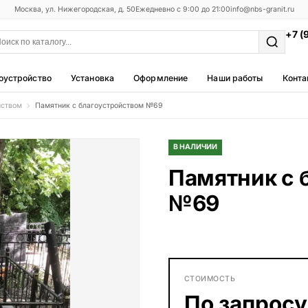
Москва, ул. Нижегородская, д. 50
Ежедневно с 9:00 до 21:00
info@nbs-granit.ru
+7 (
оустройство
Установка
Оформление
Наши работы
Конта
йством
Памятник с благоустройством №69
Мемориальные комплексы
25 моделей
В НАЛИЧИИ
Фотокерамика
Памятник с 
5 моделей
№69
Благоустройство
42 модели
Металлические ограды
50 моделей
СТОИМОСТЬ
Столы и лавки
По запросу
23 модели