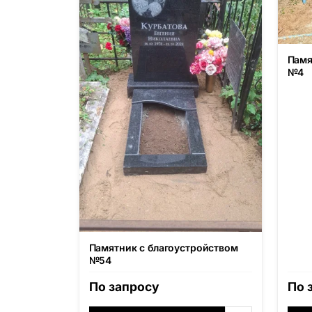
Памя
№4
Памятник с благоустройством
№54
По запросу
По 