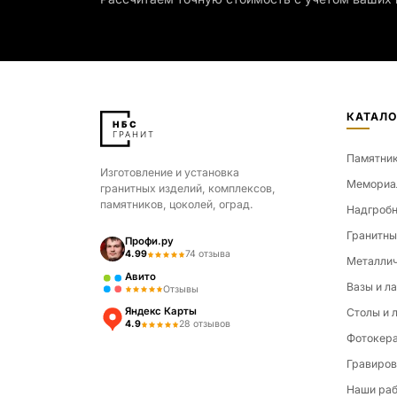
КАТАЛО
Памятни
Изготовление и установка
Мемориа
гранитных изделий, комплексов,
памятников, цоколей, оград.
Надгробн
Гранитны
Профи.ру
4.99
74 отзыва
Металлич
Авито
Вазы и л
Отзывы
Яндекс Карты
Столы и 
4.9
28 отзывов
Фотокер
Гравиров
Наши ра