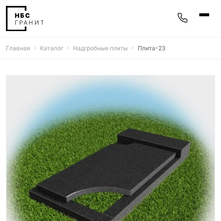
Главная
Каталог
Надгробные плиты
Плита-23
Памятники
400 моделей
Мемориальные комплексы
25 моделей
Гравировка
77 моделей
Фотокерамика
5 моделей
Надгробные плиты
30 моделей
Благоустройство
42 модели