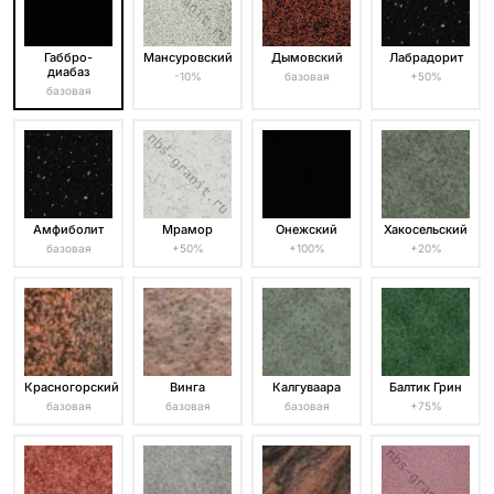
Габбро-
Мансуровский
Дымовский
Лабрадорит
диабаз
-10%
базовая
+50%
базовая
Амфиболит
Мрамор
Онежский
Хакосельский
базовая
+50%
+100%
+20%
Красногорский
Винга
Калгуваара
Балтик Грин
базовая
базовая
базовая
+75%