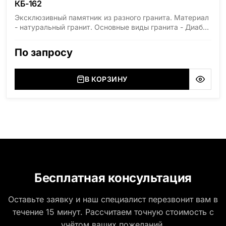
КБ-162
Эксклюзивный памятник из разного гранита. Материал
- натуральный гранит. Основные виды гранита - Диабаз
(Россия, Карелия), Дымовский (Россия, Ленинградская
область), Мансуровский (Россия, Урал), Лезниковский
По запросу
(Украина, Житомерская область), Лабродарит
(Украина, Житомерская область), Маславский
(Украина, Житомерская область), Сюксюансаари
В КОРЗИНУ
(Россия, Карелия), Амфиболит (Россия, Мурманская
область), Ромбак (Россия, Мурманская область),
Шокша (Россия, Карелия) и т.д. Цена указана на
минимальные стандартные размеры. [wpforms
id="13534"]
Бесплатная консультация
Оставьте заявку и наш специалист перезвонит вам в
течение 15 минут. Рассчитаем точную стоимость с
учётом ваших пожеланий.