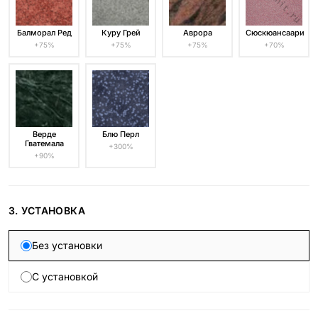
Балморал Ред
Куру Грей
Аврора
Сюскюансаари
+75%
+75%
+75%
+70%
Верде
Блю Перл
Гватемала
+300%
+90%
3. УСТАНОВКА
Без установки
С установкой