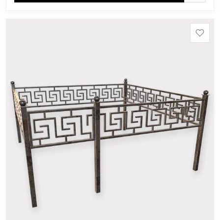
область), Ромбак (Россия, Мурманская область),
Шокша (Россия, Карелия) и т.д. Цена указана на
минимальные стандартные размеры. [wpforms
id="13534"]