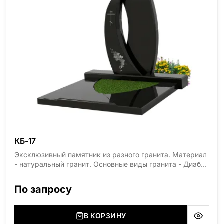
КБ-17
Эксклюзивный памятник из разного гранита. Материал
- натуральный гранит. Основные виды гранита - Диабаз
(Россия, Карелия), Дымовский (Россия, Ленинградская
область), Мансуровский (Россия, Урал), Лезниковский
По запросу
(Украина, Житомерская область), Лабродарит
(Украина, Житомерская область), Маславский
(Украина, Житомерская область), Сюксюансаари
В КОРЗИНУ
(Россия, Карелия), Амфиболит (Россия, Мурманская