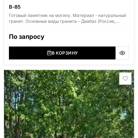
В-85
Готовый памятник на могилу. Материал - натуральный
гранит. Основные виды гранита - Диабаз (Россия,
Карелия), Дымовский (Россия, Ленинградская
область), Мансуровский (Россия, Урал), Лезниковский
По запросу
(Украина, Житомерская область), Лабродарит
(Украина, Житомерская область), Маславский
(Украина, Житомерская область), Сюксюансаари
В КОРЗИНУ
(Россия, Карелия), Амфиболит (Россия, Мурманская
область), Ромбак (Россия, Мурманская область),
Шокша (Россия, Карелия) и т.д. Цена указана на
минимальные стандартные размеры: Стела: 80x40x5
Тумба: 12x60x15