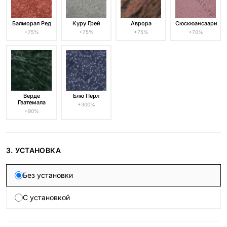
Балморал Ред
Куру Грей
Аврора
Сюскюансаари
+75%
+75%
+75%
+70%
Верде
Блю Перл
Гватемала
+300%
+90%
3. УСТАНОВКА
Без установки
С установкой