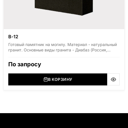
В-12
Готовый памятник на могилу. Материал - натуральный
гранит. Основные виды гранита - Диабаз (Россия,
Карелия), Дымовский (Россия, Ленинградская
область), Мансуровский (Россия, Урал), Лезниковский
По запросу
(Украина, Житомерская область), Лабродарит
(Украина, Житомерская область), Маславский
(Украина, Житомерская область), Сюксюансаари
В КОРЗИНУ
(Россия, Карелия), Амфиболит (Россия, Мурманская
область), Ромбак (Россия, Мурманская область),
Шокша (Россия, Карелия) и т.д. Цена указана на
минимальные стандартные размеры: Стела: 80x40x5
Тумба: 12x60x15