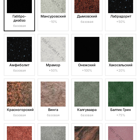
Габбро-
Мансуровский
Дымовский
Лабрадорит
диабаз
-10%
базовая
+50%
базовая
Амфиболит
Мрамор
Онежский
Хакосельский
базовая
+50%
+100%
+20%
Красногорский
Винга
Калгуваара
Балтик Грин
базовая
базовая
базовая
+75%