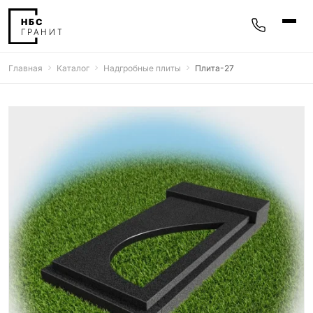
Главная
Каталог
Надгробные плиты
Плита-27
Памятники
400 моделей
Мемориальные комплексы
25 моделей
Гравировка
77 моделей
Фотокерамика
5 моделей
Надгробные плиты
30 моделей
Благоустройство
42 модели