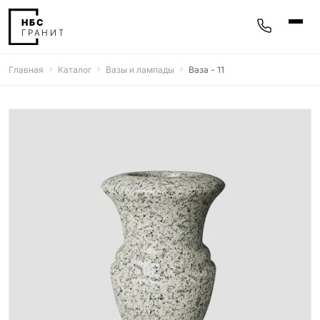
Главная
Каталог
Вазы и лампады
Ваза - 11
Памятники
400 моделей
Мемориальные комплексы
25 моделей
Гравировка
77 моделей
Фотокерамика
5 моделей
Надгробные плиты
30 моделей
Благоустройство
42 модели