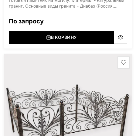
Готовый памятник на могилу. Материал - натуральный
гранит. Основные виды гранита - Диабаз (Россия,
Карелия), Дымовский (Россия, Ленинградская
область), Мансуровский (Россия, Урал), Лезниковский
По запросу
(Украина, Житомерская область), Лабродарит
(Украина, Житомерская область), Маславский
(Украина, Житомерская область), Сюксюансаари
В КОРЗИНУ
(Россия, Карелия), Амфиболит (Россия, Мурманская
область), Ромбак (Россия, Мурманская область),
Шокша (Россия, Карелия) и т.д. Цена указана на
минимальные стандартные размеры: Стела: 80x40x5
Тумба: 12x60x15