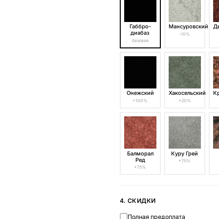
Габбро-
Мансуровский
Д
диабаз
-10%
базовая
Онежский
Хакосельский
К
+100%
+20%
Балморал
Куру Грей
Ред
+75%
+75%
4. СКИДКИ
Полная предоплата