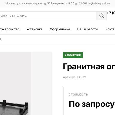
Москва, ул. Нижегородская, д. 50
Ежедневно с 9:00 до 21:00
info@nbs-granit.ru
+7 (
оустройство
Установка
Оформление
Наши работы
Конта
2
Мемориальные комплексы
25 моделей
В НАЛИЧИИ
Фотокерамика
Гранитная о
5 моделей
Благоустройство
Артикул: ГО-12
42 модели
Металлические ограды
СТОИМОСТЬ
50 моделей
По запросу
Столы и лавки
23 модели