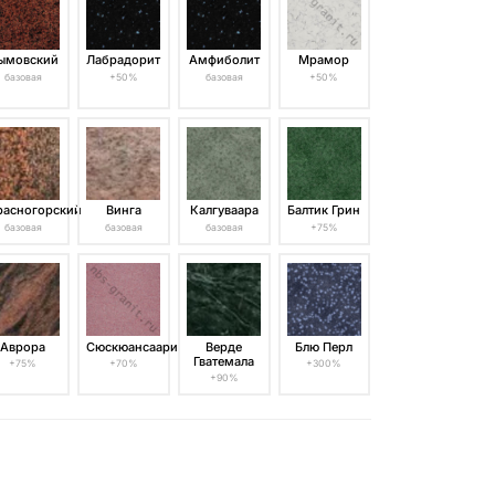
ымовский
Лабрадорит
Амфиболит
Мрамор
базовая
+50%
базовая
+50%
расногорский
Винга
Калгуваара
Балтик Грин
базовая
базовая
базовая
+75%
Аврора
Сюскюансаари
Верде
Блю Перл
Гватемала
+75%
+70%
+300%
+90%