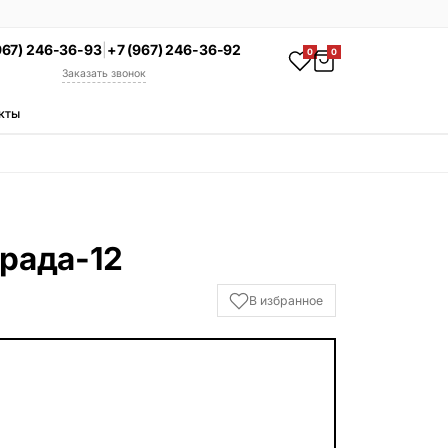
967) 246-36-93
|
+7 (967) 246-36-92
0
0
Заказать звонок
кты
АКЦИЯ
Комплекс под ключ
Памятник + установка +
благоустройство со скидкой 15%
Смотреть комплексы
града-12
УСЛУГИ
В избранное
Гравировка
Установка
Благоустройство
Производство