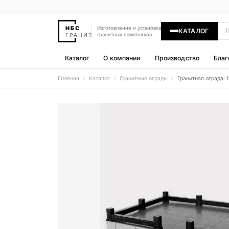
Изготовление и установка
КАТАЛОГ
гранитных памятников
Каталог
О компании
Производство
Благ
Главная
Каталог
Гранитные ограды
Гранитная ограда-1
Памятники
400 моделей
Гравировка
77 моделей
Надгробные плиты
30 моделей
Гранитные ограды
15 моделей
Гранитные цветники
7 моделей