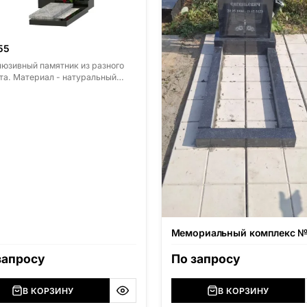
55
юзивный памятник из разного
та. Материал - натуральный
т. Основные виды гранита -
з (Россия, Карелия), Дымовский
ия, Ленинградская область),
ровский (Россия, Урал),
ковский (Украина, Житомерская
ть), Лабродарит (Украина,
ерская область), Маславский
ина, Житомерская область),
ансаари (Россия, Карелия),
олит (Россия, Мурманская
ть), Ромбак (Россия,
нская область), Шокша
ия, Карелия) и т.д. Цена указана
Мемориальный комплекс 
нимальные стандартные
ры. [wpforms id="13534"]
запросу
По запросу
В КОРЗИНУ
В КОРЗИНУ