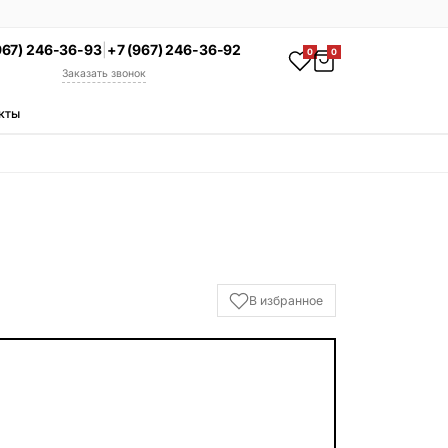
967) 246-36-93
|
+7 (967) 246-36-92
0
0
Заказать звонок
кты
АКЦИЯ
Комплекс под ключ
Памятник + установка +
благоустройство со скидкой 15%
Смотреть комплексы
УСЛУГИ
В избранное
Гравировка
Установка
Благоустройство
Производство