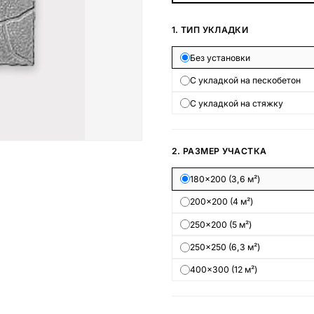
Наши работы
1. ТИП УКЛАДКИ
145 моделей
Без установки
С укладкой на пескобетон
ВЕСЬ КАТАЛОГ
С укладкой на стяжку
2. РАЗМЕР УЧАСТКА
180×200 (3,6 м²)
200×200 (4 м²)
250×200 (5 м²)
250×250 (6,3 м²)
400×300 (12 м²)