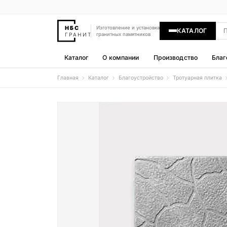
Изготовление и установка
КАТАЛОГ
гранитных памятников
Каталог
О компании
Производство
Благ
Главная
Каталог
Благоустройство
Тротуарная плитка
Памятники
400 моделей
Гравировка
77 моделей
Надгробные плиты
30 моделей
Гранитные ограды
15 моделей
Гранитные цветники
7 моделей