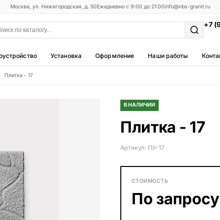
Москва, ул. Нижегородская, д. 50
Ежедневно с 9:00 до 21:00
info@nbs-granit.ru
+7 (
оустройство
Установка
Оформление
Наши работы
Конта
Плитка - 17
Мемориальные комплексы
25 моделей
В НАЛИЧИИ
Фотокерамика
Плитка - 17
5 моделей
Благоустройство
Артикул: Пл-17
42 модели
Металлические ограды
СТОИМОСТЬ
50 моделей
По запросу
Столы и лавки
23 модели