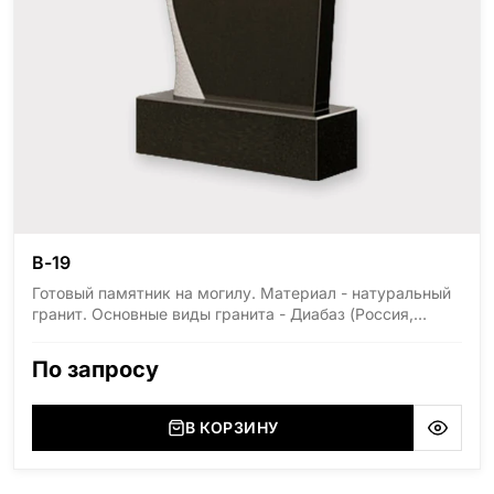
В-19
Готовый памятник на могилу. Материал - натуральный
гранит. Основные виды гранита - Диабаз (Россия,
Карелия), Дымовский (Россия, Ленинградская
область), Мансуровский (Россия, Урал), Лезниковский
По запросу
(Украина, Житомерская область), Лабродарит
(Украина, Житомерская область), Маславский
(Украина, Житомерская область), Сюксюансаари
В КОРЗИНУ
(Россия, Карелия), Амфиболит (Россия, Мурманская
область), Ромбак (Россия, Мурманская область),
Шокша (Россия, Карелия) и т.д. Цена указана на