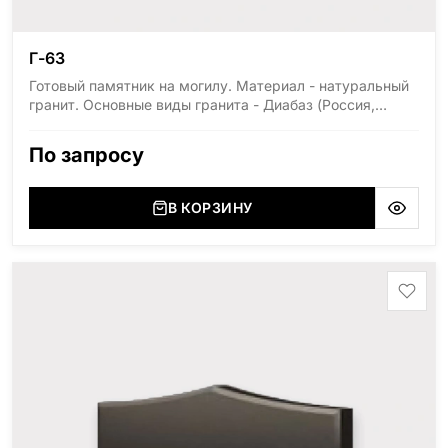
Г-63
Готовый памятник на могилу. Материал - натуральный
гранит. Основные виды гранита - Диабаз (Россия,
Карелия), Дымовский (Россия, Ленинградская
область), Мансуровский (Россия, Урал), Лезниковский
По запросу
(Украина, Житомерская область), Лабродарит
(Украина, Житомерская область), Маславский
(Украина, Житомерская область), Сюксюансаари
В КОРЗИНУ
(Россия, Карелия), Амфиболит (Россия, Мурманская
область), Ромбак (Россия, Мурманская область),
Шокша (Россия, Карелия) и т.д. Цена указана на
минимальные стандартные размеры: Размер стелы:
70*100*5 Размер тумбы: 12*110*15