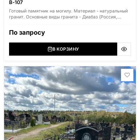
В-107
Готовый памятник на могилу. Материал - натуральный
гранит. Основные виды гранита - Диабаз (Россия,
Карелия), Дымовский (Россия, Ленинградская
область), Мансуровский (Россия, Урал), Лезниковский
По запросу
(Украина, Житомерская область), Лабродарит
(Украина, Житомерская область), Маславский
(Украина, Житомерская область), Сюксюансаари
В КОРЗИНУ
(Россия, Карелия), Амфиболит (Россия, Мурманская
область), Ромбак (Россия, Мурманская область),
Шокша (Россия, Карелия) и т.д. Цена указана на
минимальные стандартные размеры: Стела: 80x40x5
Тумба: 12x60x15