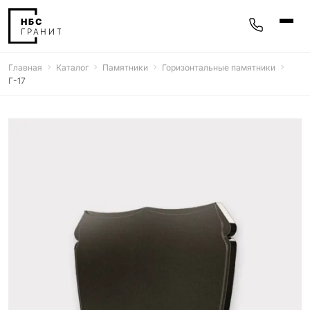
Главная
Каталог
Памятники
Горизонтальные памятники
Памятники
Г-17
400 моделей
Мемориальные комплексы
25 моделей
Гравировка
77 моделей
Фотокерамика
5 моделей
Надгробные плиты
30 моделей
Благоустройство
42 модели