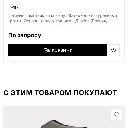
Г-10
Готовый памятник на могилу. Материал - натуральный
гранит. Основные виды гранита - Диабаз (Россия,
Карелия), Дымовский (Россия, Ленинградская
область), Мансуровский (Россия, Урал), Лезниковский
По запросу
(Украина, Житомерская область), Лабродарит
(Украина, Житомерская область), Маславский
(Украина, Житомерская область), Сюксюансаари
В КОРЗИНУ
(Россия, Карелия), Амфиболит (Россия, Мурманская
область), Ромбак (Россия, Мурманская область),
Шокша (Россия, Карелия) и т.д. Цена указана на
минимальные стандартные размеры: Размер стеллы:
80*120*5 Размер тумбы: 12*130*15
С ЭТИМ ТОВАРОМ ПОКУПАЮТ