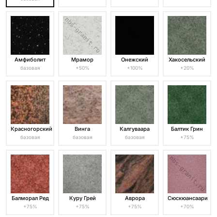
Амфиболит
Мрамор
Онежский
Хакосельский
базовая
+50%
+100%
+20%
Красногорский
Винга
Калгуваара
Балтик Грин
базовая
базовая
базовая
+75%
Балморал Ред
Куру Грей
Аврора
Сюскюансаари
+75%
+75%
+75%
+70%