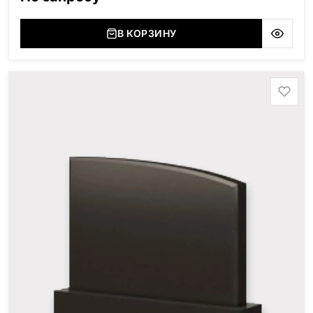
(Украина, Житомерская область), Лабродарит
(Украина, Житомерская область), Маславский
(Украина, Житомерская область), Сюксюансаари
В КОРЗИНУ
(Россия, Карелия), Амфиболит (Россия, Мурманская
область), Ромбак (Россия, Мурманская область),
Шокша (Россия, Карелия) и т.д. Цена указана на
минимальные стандартные размеры: Размер стеллы:
60*80*5 Размер тумбы: 12*90*15