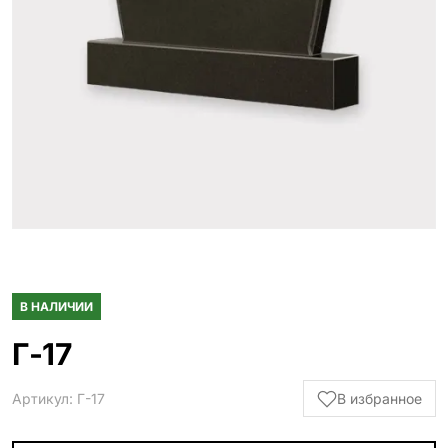
Гранитные ограды
15 моделей
Металлические ограды
50 моделей
Гранитные цветники
7 моделей
Столы и лавки
23 модели
Вазы и лампады
24 модели
В НАЛИЧИИ
Наши работы
145 моделей
Г-17
Артикул: Г-17
В избранное
ВЕСЬ КАТАЛОГ