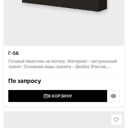
Г-58
Готовый памятник на могилу. Материал - натуральный
гранит. Основные виды гранита - Диабаз (Россия,
Карелия), Дымовский (Россия, Ленинградская
область), Мансуровский (Россия, Урал), Лезниковский
По запросу
(Украина, Житомерская область), Лабродарит
(Украина, Житомерская область), Маславский
(Украина, Житомерская область), Сюксюансаари
В КОРЗИНУ
(Россия, Карелия), Амфиболит (Россия, Мурманская
область), Ромбак (Россия, Мурманская область),
Шокша (Россия, Карелия) и т.д. Цена указана на
минимальные стандартные размеры: Размер стеллы:
60*80*5 Размер тумбы: 12*90*15