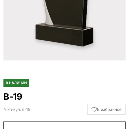
Гранитные ограды
15 моделей
Металлические ограды
50 моделей
Гранитные цветники
7 моделей
Столы и лавки
23 модели
Вазы и лампады
24 модели
В НАЛИЧИИ
Наши работы
В-19
145 моделей
Артикул: в-19
В избранное
ВЕСЬ КАТАЛОГ