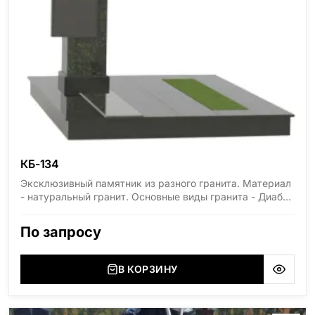
КБ-134
Эксклюзивный памятник из разного гранита. Материал
- натуральный гранит. Основные виды гранита - Диабаз
(Россия, Карелия), Дымовский (Россия, Ленинградская
область), Мансуровский (Россия, Урал), Лезниковский
По запросу
(Украина, Житомерская область), Лабродарит
(Украина, Житомерская область), Маславский
(Украина, Житомерская область), Сюксюансаари
В КОРЗИНУ
(Россия, Карелия), Амфиболит (Россия, Мурманская
область), Ромбак (Россия, Мурманская область),
Шокша (Россия, Карелия) и т.д. Цена указана на