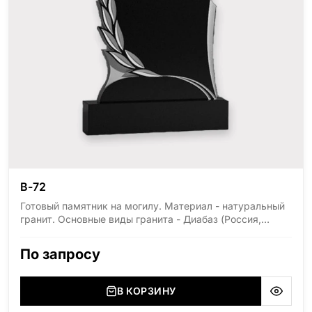
В-72
Готовый памятник на могилу. Материал - натуральный
гранит. Основные виды гранита - Диабаз (Россия,
Карелия), Дымовский (Россия, Ленинградская
область), Мансуровский (Россия, Урал), Лезниковский
По запросу
(Украина, Житомерская область), Лабродарит
(Украина, Житомерская область), Маславский
(Украина, Житомерская область), Сюксюансаари
В КОРЗИНУ
(Россия, Карелия), Амфиболит (Россия, Мурманская
область), Ромбак (Россия, Мурманская область),