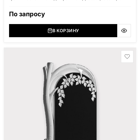
Карелия), Дымовский (Россия, Ленинградская
область), Мансуровский (Россия, Урал), Лезниковский
По запросу
(Украина, Житомерская область), Лабродарит
(Украина, Житомерская область), Маславский
(Украина, Житомерская область), Сюксюансаари
В КОРЗИНУ
(Россия, Карелия), Амфиболит (Россия, Мурманская
область), Ромбак (Россия, Мурманская область),
Шокша (Россия, Карелия) и т.д. Цена указана на
минимальные стандартные размеры: Стела: 80x40x5
Тумба: 12x60x15