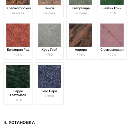
Красногорский
Винга
Калгуваара
Балтик Грин
базовая
базовая
базовая
+75%
Балморал Ред
Куру Грей
Аврора
Сюскюансаари
+75%
+75%
+75%
+70%
Верде
Блю Перл
Гватемала
+300%
+90%
4. УСТАНОВКА