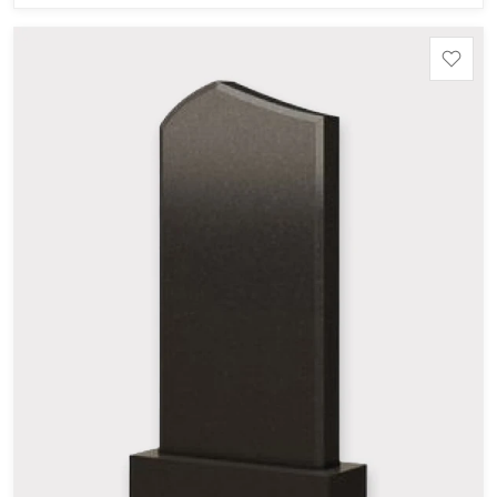
Шокша (Россия, Карелия) и т.д. Цена указана на
минимальные стандартные размеры: Стела: 80x40x5
Тумба: 12x60x15