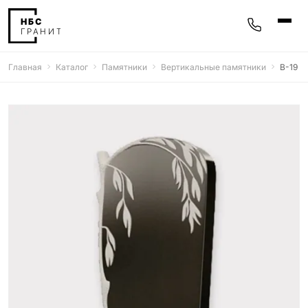
Главная
Каталог
Памятники
Вертикальные памятники
В-19
Памятники
400 моделей
Мемориальные комплексы
25 моделей
Гравировка
77 моделей
Фотокерамика
5 моделей
Надгробные плиты
30 моделей
Благоустройство
42 модели