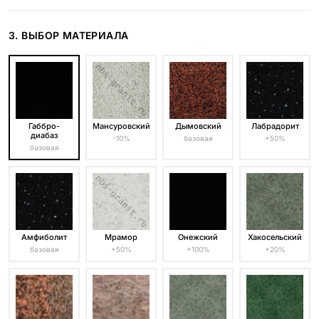
3. ВЫБОР МАТЕРИАЛА
Габбро-
Мансуровский
Дымовский
Лабрадорит
диабаз
-10%
базовая
+50%
базовая
Амфиболит
Мрамор
Онежский
Хакосельский
базовая
+50%
+100%
+20%