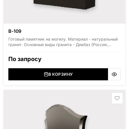
В-109
Готовый памятник на могилу. Материал - натуральный
гранит. Основные виды гранита - Диабаз (Россия,
Карелия), Дымовский (Россия, Ленинградская
область), Мансуровский (Россия, Урал), Лезниковский
По запросу
(Украина, Житомерская область), Лабродарит
(Украина, Житомерская область), Маславский
(Украина, Житомерская область), Сюксюансаари
В КОРЗИНУ
(Россия, Карелия), Амфиболит (Россия, Мурманская
область), Ромбак (Россия, Мурманская область),
Шокша (Россия, Карелия) и т.д. Цена указана на
минимальные стандартные размеры: Стела: 80x40x5
Тумба: 12x60x15