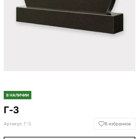
Гранитные ограды
15 моделей
Металлические ограды
50 моделей
Гранитные цветники
7 моделей
Столы и лавки
23 модели
Вазы и лампады
24 модели
В НАЛИЧИИ
Наши работы
145 моделей
Г-3
Артикул: Г-3
В избранное
ВЕСЬ КАТАЛОГ