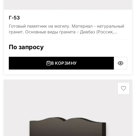
Г-53
Готовый памятник на могилу. Материал - натуральный
гранит. Основные виды гранита - Диабаз (Россия,
Карелия), Дымовский (Россия, Ленинградская
область), Мансуровский (Россия, Урал), Лезниковский
По запросу
(Украина, Житомерская область), Лабродарит
(Украина, Житомерская область), Маславский
(Украина, Житомерская область), Сюксюансаари
В КОРЗИНУ
(Россия, Карелия), Амфиболит (Россия, Мурманская
область), Ромбак (Россия, Мурманская область),
Шокша (Россия, Карелия) и т.д. Цена указана на
минимальные стандартные размеры: Размер стеллы:
60*80*5 Размер тумбы: 12*90*15