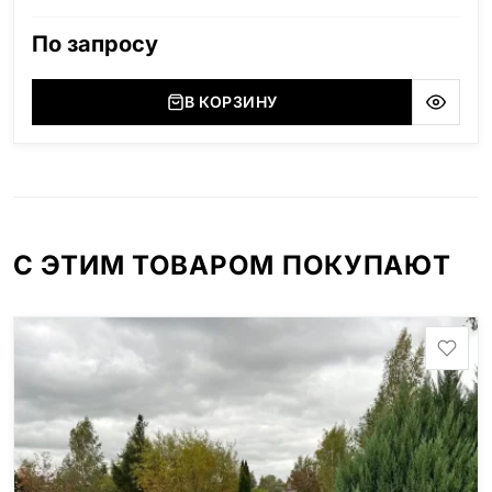
Карелия), Дымовский (Россия, Ленинградская
область), Мансуровский (Россия, Урал), Лезниковский
По запросу
(Украина, Житомерская область), Лабродарит
(Украина, Житомерская область), Маславский
(Украина, Житомерская область), Сюксюансаари
В КОРЗИНУ
(Россия, Карелия), Амфиболит (Россия, Мурманская
область), Ромбак (Россия, Мурманская область),
Шокша (Россия, Карелия) и т.д. Цена указана на
минимальные стандартные размеры: Размер стеллы:
70*100*5 Размер тумбы: 12*110*15
С ЭТИМ ТОВАРОМ ПОКУПАЮТ