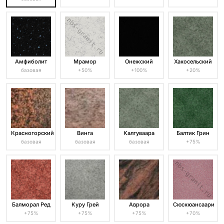
Амфиболит
Мрамор
Онежский
Хакосельский
базовая
+50%
+100%
+20%
Красногорский
Винга
Калгуваара
Балтик Грин
базовая
базовая
базовая
+75%
Балморал Ред
Куру Грей
Аврора
Сюскюансаари
+75%
+75%
+75%
+70%