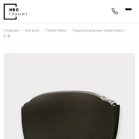
Главная
Каталог
Памятники
Горизонтальные памятники
Памятники
Г-3
400 моделей
Мемориальные комплексы
25 моделей
Гравировка
77 моделей
Фотокерамика
5 моделей
Надгробные плиты
30 моделей
Благоустройство
42 модели