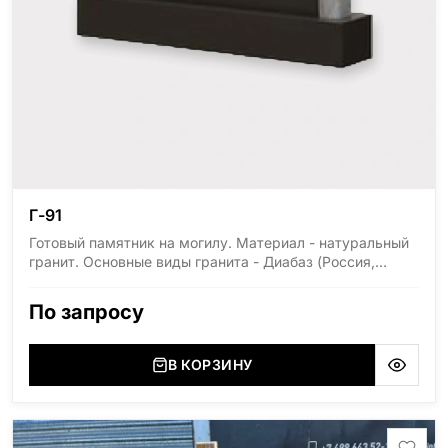
Г-91
Готовый памятник на могилу. Материал - натуральный
гранит. Основные виды гранита - Диабаз (Россия,
Карелия), Дымовский (Россия, Ленинградская
область), Мансуровский (Россия, Урал), Лезниковский
По запросу
(Украина, Житомерская область), Лабродарит
(Украина, Житомерская область), Маславский
(Украина, Житомерская область), Сюксюансаари
В КОРЗИНУ
(Россия, Карелия), Амфиболит (Россия, Мурманская
область), Ромбак (Россия, Мурманская область),
Шокша (Россия, Карелия) и т.д. Цена указана на
минимальные стандартные размеры: Размер стелы: