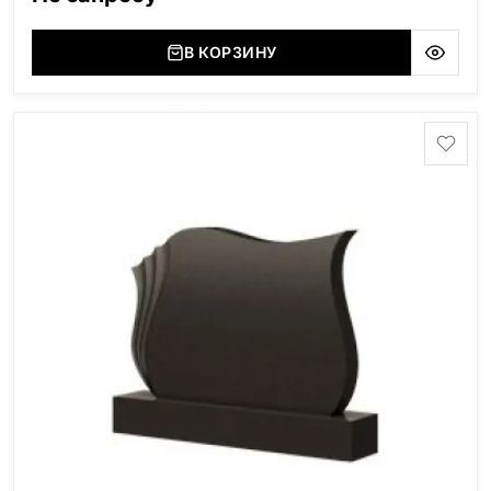
(Украина, Житомерская область), Лабродарит
(Украина, Житомерская область), Маславский
(Украина, Житомерская область), Сюксюансаари
В КОРЗИНУ
(Россия, Карелия), Амфиболит (Россия, Мурманская
область), Ромбак (Россия, Мурманская область),
Шокша (Россия, Карелия) и т.д. Цена указана на
минимальные стандартные размеры: Размер стеллы:
70*100*5 Размер тумбы: 12*110*15