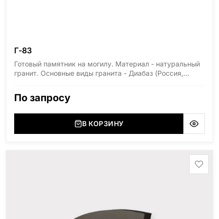
Г-83
Готовый памятник на могилу. Материал - натуральный
гранит. Основные виды гранита - Диабаз (Россия,
Карелия), Дымовский (Россия, Ленинградская
область), Мансуровский (Россия, Урал), Лезниковский
По запросу
(Украина, Житомерская область), Лабродарит
(Украина, Житомерская область), Маславский
(Украина, Житомерская область), Сюксюансаари
В КОРЗИНУ
(Россия, Карелия), Амфиболит (Россия, Мурманская
область), Ромбак (Россия, Мурманская область),
Шокша (Россия, Карелия) и т.д. Цена указана на
минимальные стандартные размеры: Размер стелы:
70*100*5 Размер тумбы: 12*110*15