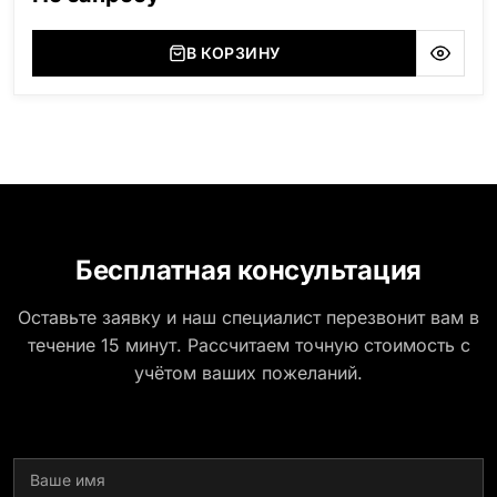
(Украина, Житомерская область), Лабродарит
(Украина, Житомерская область), Маславский
(Украина, Житомерская область), Сюксюансаари
В КОРЗИНУ
(Россия, Карелия), Амфиболит (Россия, Мурманская
область), Ромбак (Россия, Мурманская область),
Шокша (Россия, Карелия) и т.д. Цена указана на
минимальные стандартные размеры: Стела: 80x40x5
Тумба: 12x60x15
Бесплатная консультация
Оставьте заявку и наш специалист перезвонит вам в
течение 15 минут. Рассчитаем точную стоимость с
учётом ваших пожеланий.