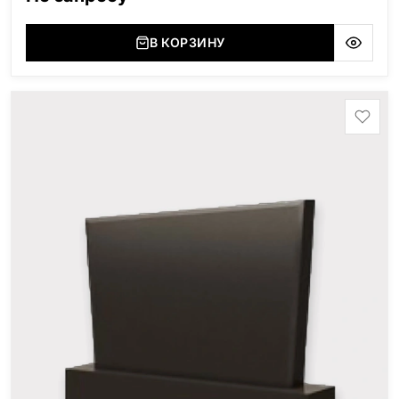
(Украина, Житомерская область), Лабродарит
(Украина, Житомерская область), Маславский
(Украина, Житомерская область), Сюксюансаари
В КОРЗИНУ
(Россия, Карелия), Амфиболит (Россия, Мурманская
область), Ромбак (Россия, Мурманская область),
Шокша (Россия, Карелия) и т.д. Цена указана на
минимальные стандартные размеры: Размер стеллы:
80*120*5 Размер тумбы: 12*130*15