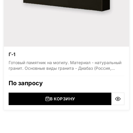
Г-1
Готовый памятник на могилу. Материал - натуральный
гранит. Основные виды гранита - Диабаз (Россия,
Карелия), Дымовский (Россия, Ленинградская
область), Мансуровский (Россия, Урал), Лезниковский
По запросу
(Украина, Житомерская область), Лабродарит
(Украина, Житомерская область), Маславский
(Украина, Житомерская область), Сюксюансаари
В КОРЗИНУ
(Россия, Карелия), Амфиболит (Россия, Мурманская
область), Ромбак (Россия, Мурманская область),
Шокша (Россия, Карелия) и т.д. Цена указана на
минимальные стандартные размеры: Размер стеллы:
70*100*5 Размер тумбы: 12*110*15