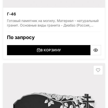
Г-46
Готовый памятник на могилу. Материал - натуральный
гранит. Основные виды гранита - Диабаз (Россия,
Карелия), Дымовский (Россия, Ленинградская
область), Мансуровский (Россия, Урал), Лезниковский
По запросу
(Украина, Житомерская область), Лабродарит
(Украина, Житомерская область), Маславский
(Украина, Житомерская область), Сюксюансаари
В КОРЗИНУ
(Россия, Карелия), Амфиболит (Россия, Мурманская
область), Ромбак (Россия, Мурманская область),
Шокша (Россия, Карелия) и т.д. Цена указана на
минимальные стандартные размеры: Размер стеллы:
60*80*5 Размер тумбы: 12*90*15