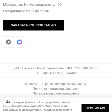
Москва, ул. Нижегородская, д. 50
Ежедневно с 9:00 до 21:00
ЗАКАЗАТЬ КОНСУЛЬТАЦИЮ
ИП Каминский Борис Германович · ИНН 772089846408 ·
ОГРНИП 324774600854498
© 2026 НБС Гранит. Все права защищены.
Политика конфиденциальности
Пользовательское соглашение
Карта сайта
А
а
Мы используем файлы cookie для работы сайта и
Информация на сайте не является публичной офертой (ст. 437 ГК РФ)
собираем обезличенную статистику посещений
ПРИНИМАЮ
с помощью Яндекс.Метрики. Продолжая просмотр,