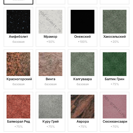
Амфиболит
Мрамор
Онежский
Хакосельский
базовая
+50%
+100%
+20%
Красногорский
Винга
Калгуваара
Балтик Грин
базовая
базовая
базовая
+75%
Балморал Ред
Куру Грей
Аврора
Сюскюансаари
+75%
+75%
+75%
+70%