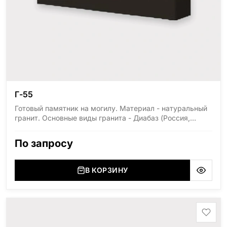
Г-55
Готовый памятник на могилу. Материал - натуральный
гранит. Основные виды гранита - Диабаз (Россия,
Карелия), Дымовский (Россия, Ленинградская
область), Мансуровский (Россия, Урал), Лезниковский
По запросу
(Украина, Житомерская область), Лабродарит
(Украина, Житомерская область), Маславский
(Украина, Житомерская область), Сюксюансаари
В КОРЗИНУ
(Россия, Карелия), Амфиболит (Россия, Мурманская
область), Ромбак (Россия, Мурманская область),
Шокша (Россия, Карелия) и т.д. Цена указана на
минимальные стандартные размеры: Размер стеллы:
60*80*5 Размер тумбы: 12*90*15