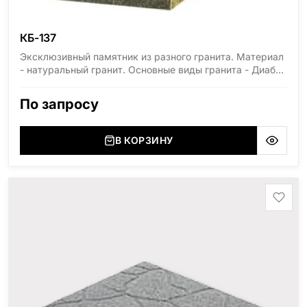
КБ-137
Эксклюзивный памятник из разного гранита. Материал
- натуральный гранит. Основные виды гранита - Диабаз
(Россия, Карелия), Дымовский (Россия, Ленинградская
область), Мансуровский (Россия, Урал), Лезниковский
По запросу
(Украина, Житомерская область), Лабродарит
(Украина, Житомерская область), Маславский
(Украина, Житомерская область), Сюксюансаари
В КОРЗИНУ
(Россия, Карелия), Амфиболит (Россия, Мурманская
область), Ромбак (Россия, Мурманская область),
Шокша (Россия, Карелия) и т.д. Цена указана на
минимальные стандартные размеры. [wpforms
id="13534"]