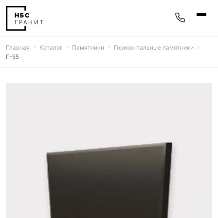
Главная
Каталог
Памятники
Горизонтальные памятники
Памятники
Г-55
400 моделей
Мемориальные комплексы
25 моделей
Гравировка
77 моделей
Фотокерамика
5 моделей
Надгробные плиты
30 моделей
Благоустройство
42 модели