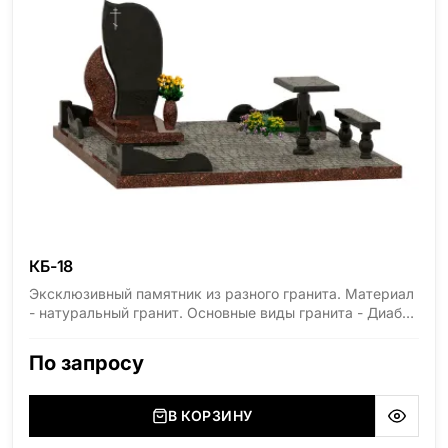
КБ-18
Эксклюзивный памятник из разного гранита. Материал
- натуральный гранит. Основные виды гранита - Диабаз
(Россия, Карелия), Дымовский (Россия, Ленинградская
область), Мансуровский (Россия, Урал), Лезниковский
По запросу
(Украина, Житомерская область), Лабродарит
(Украина, Житомерская область), Маславский
(Украина, Житомерская область), Сюксюансаари
В КОРЗИНУ
(Россия, Карелия), Амфиболит (Россия, Мурманская
область), Ромбак (Россия, Мурманская область),