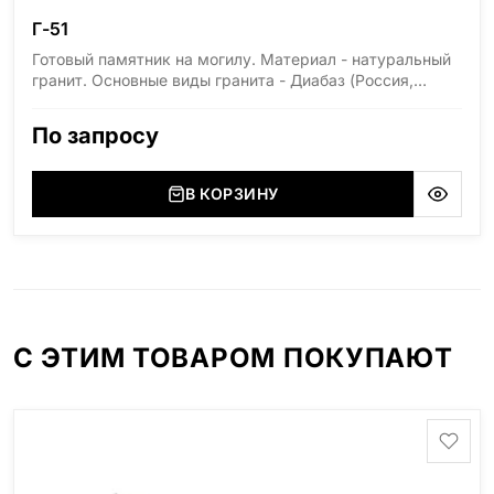
Г-51
Готовый памятник на могилу. Материал - натуральный
гранит. Основные виды гранита - Диабаз (Россия,
Карелия), Дымовский (Россия, Ленинградская
область), Мансуровский (Россия, Урал), Лезниковский
По запросу
(Украина, Житомерская область), Лабродарит
(Украина, Житомерская область), Маславский
(Украина, Житомерская область), Сюксюансаари
В КОРЗИНУ
(Россия, Карелия), Амфиболит (Россия, Мурманская
область), Ромбак (Россия, Мурманская область),
Шокша (Россия, Карелия) и т.д. Цена указана на
минимальные стандартные размеры: Размер стеллы:
60*80*5 Размер тумбы: 12*90*15
С ЭТИМ ТОВАРОМ ПОКУПАЮТ