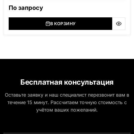
область), Мансуровский (Россия, Урал), Лезниковский
По запросу
(Украина, Житомерская область), Лабродарит
(Украина, Житомерская область), Маславский
(Украина, Житомерская область), Сюксюансаари
В КОРЗИНУ
(Россия, Карелия), Амфиболит (Россия, Мурманская
область), Ромбак (Россия, Мурманская область),
Шокша (Россия, Карелия) и т.д. Цена указана на
минимальные стандартные размеры: Размер стеллы:
60*80*5 Размер тумбы: 12*90*15
Бесплатная консультация
Оставьте заявку и наш специалист перезвонит вам в
течение 15 минут. Рассчитаем точную стоимость с
учётом ваших пожеланий.