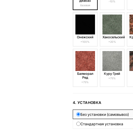
диабаз
-10%
базовая
Онежский
Хакосельский
К
+100%
+20%
Балморал
Куру Грей
Ред
+75%
+75%
4. УСТАНОВКА
Без установки (самовывоз)
Стандартная установка