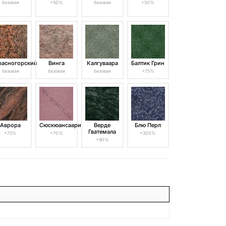
базовая
+50%
базовая
+50%
расногорский
Винга
Калгуваара
Балтик Грин
базовая
базовая
базовая
+75%
Аврора
Сюскюансаари
Верде
Блю Перл
Гватемала
+75%
+70%
+300%
+90%