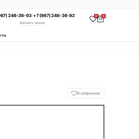
967) 246-36-93
|
+7 (967) 246-36-92
0
0
Заказать звонок
кты
АКЦИЯ
Комплекс под ключ
Памятник + установка +
благоустройство со скидкой 15%
Смотреть комплексы
УСЛУГИ
В избранное
Гравировка
Установка
Благоустройство
Производство