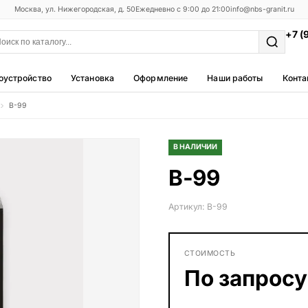
Москва, ул. Нижегородская, д. 50
Ежедневно с 9:00 до 21:00
info@nbs-granit.ru
+7 (
оустройство
Установка
Оформление
Наши работы
Конта
В-99
Мемориальные комплексы
25 моделей
В НАЛИЧИИ
Фотокерамика
В-99
5 моделей
Благоустройство
Артикул: В-99
42 модели
Металлические ограды
СТОИМОСТЬ
50 моделей
По запросу
Столы и лавки
23 модели