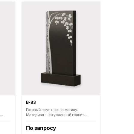
В-83
Готовый памятник на могилу.
Материал - натуральный гранит.
з
Основные виды гранита - Диабаз
(Россия, Карелия), Дымовский
По запросу
),
(Россия, Ленинградская область),