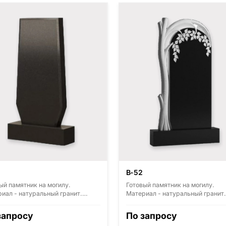
1
В-52
ый памятник на могилу.
Готовый памятник на могилу.
иал - натуральный гранит.
Материал - натуральный гранит.
ные виды гранита - Диабаз
Основные виды гранита - Диаба
ия, Карелия), Дымовский
(Россия, Карелия), Дымовский
запросу
По запросу
ия, Ленинградская область),
(Россия, Ленинградская область