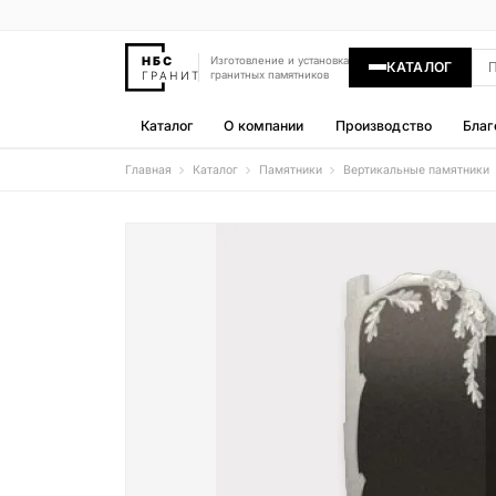
Изготовление и установка
КАТАЛОГ
гранитных памятников
Каталог
О компании
Производство
Благ
Главная
Каталог
Памятники
Вертикальные памятники
Памятники
400 моделей
Гравировка
77 моделей
Надгробные плиты
30 моделей
Гранитные ограды
15 моделей
Гранитные цветники
7 моделей