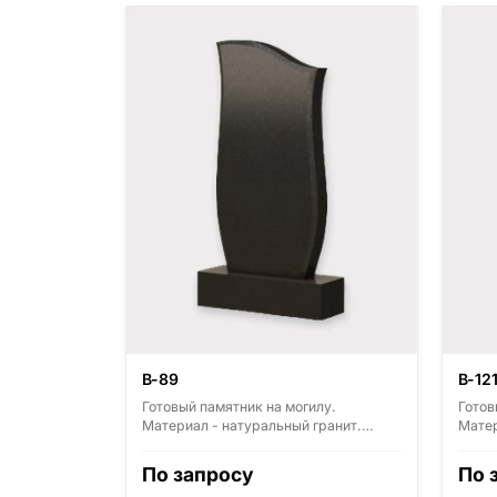
В-89
В-12
Готовый памятник на могилу.
Готов
Материал - натуральный гранит.
Матер
Основные виды гранита - Диабаз
Основ
(Россия, Карелия), Дымовский
(Росс
По запросу
По 
(Россия, Ленинградская область),
(Росс