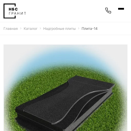
Главная
Каталог
Надгробные плиты
Плита-14
Памятники
400 моделей
Мемориальные комплексы
25 моделей
Гравировка
77 моделей
Фотокерамика
5 моделей
Надгробные плиты
30 моделей
Благоустройство
42 модели