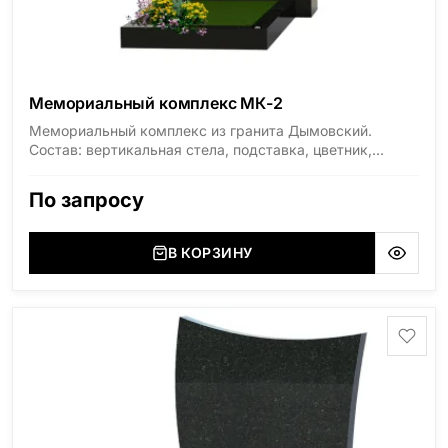
Мемориальный комплекс МК-2
Мемориальный комплекс из гранита Дымовский.
Состав: вертикальная стела, подставка, цветник,
надгробная плита. Возможна установка лампады и
вазы. Цена указана за комплект в стандартных
По запросу
размерах.
В КОРЗИНУ