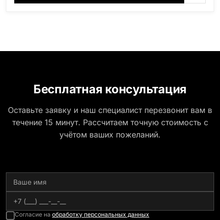
область), Ромбак (Россия, Мурманская область),
Шокша (Россия, Карелия) и т.д. Цена указана на
минимальные стандартные размеры: Стела: 80x40x5
Тумба: 12x60x15
Бесплатная консультация
Оставьте заявку и наш специалист перезвонит вам в
течение 15 минут. Рассчитаем точную стоимость с
учётом ваших пожеланий.
Согласие на
обработку персональных данных