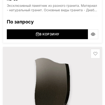
Эксклюзивный памятник из разного гранита. Материал
- натуральный гранит. Основные виды гранита - Диабаз
(Россия, Карелия), Дымовский (Россия, Ленинградская
область), Мансуровский (Россия, Урал), Лезниковский
По запросу
(Украина, Житомерская область), Лабродарит
(Украина, Житомерская область), Маславский
(Украина, Житомерская область), Сюксюансаари
В КОРЗИНУ
(Россия, Карелия), Амфиболит (Россия, Мурманская
область), Ромбак (Россия, Мурманская область),
Шокша (Россия, Карелия) и т.д. Цена указана на
минимальные стандартные размеры. [wpforms
id="13534"]