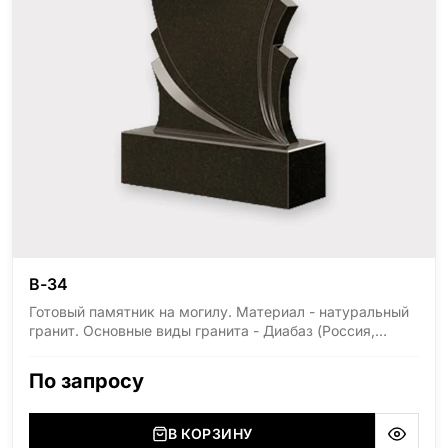
В-34
Готовый памятник на могилу. Материал - натуральный
гранит. Основные виды гранита - Диабаз (Россия,
Карелия), Дымовский (Россия, Ленинградская
область), Мансуровский (Россия, Урал), Лезниковский
По запросу
(Украина, Житомерская область), Лабродарит
(Украина, Житомерская область), Маславский
(Украина, Житомерская область), Сюксюансаари
В КОРЗИНУ
(Россия, Карелия), Амфиболит (Россия, Мурманская