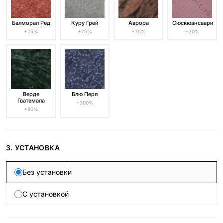
Балморал Ред
Куру Грей
Аврора
Сюскюансаари
+75%
+75%
+75%
+70%
Верде
Блю Перл
Гватемала
+300%
+90%
3. УСТАНОВКА
Без установки
С установкой