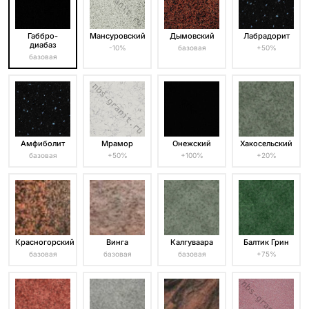
Габбро-
Мансуровский
Дымовский
Лабрадорит
диабаз
-10%
базовая
+50%
базовая
Амфиболит
Мрамор
Онежский
Хакосельский
базовая
+50%
+100%
+20%
Красногорский
Винга
Калгуваара
Балтик Грин
базовая
базовая
базовая
+75%