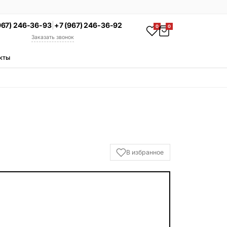
967) 246-36-93
|
+7 (967) 246-36-92
0
0
Заказать звонок
кты
АКЦИЯ
Комплекс под ключ
Памятник + установка +
благоустройство со скидкой 15%
Смотреть комплексы
УСЛУГИ
В избранное
Гравировка
Установка
Благоустройство
Производство