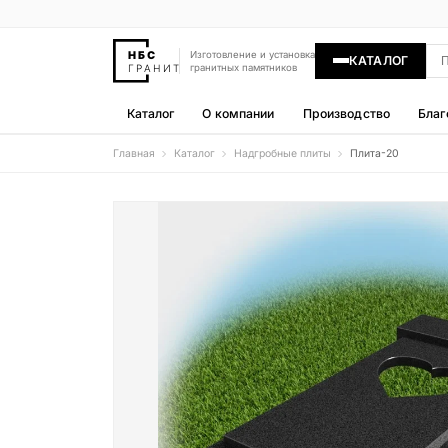
Изготовление и установка
КАТАЛОГ
гранитных памятников
Каталог
О компании
Производство
Благ
Главная
Каталог
Надгробные плиты
Плита-20
Памятники
400 моделей
Гравировка
77 моделей
Надгробные плиты
30 моделей
Гранитные ограды
15 моделей
Гранитные цветники
7 моделей