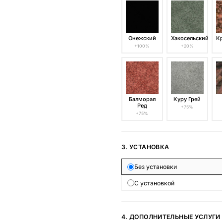
Онежский
Хакосельский
К
+100%
+20%
Балморал
Куру Грей
Ред
+75%
+75%
3. УСТАНОВКА
Без установки
С установкой
4. ДОПОЛНИТЕЛЬНЫЕ УСЛУГИ