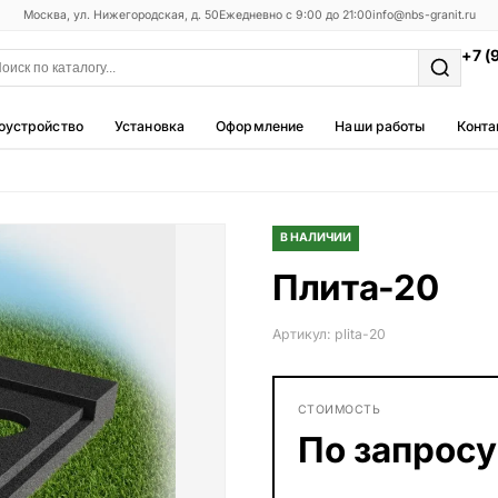
Москва, ул. Нижегородская, д. 50
Ежедневно с 9:00 до 21:00
info@nbs-granit.ru
+7 (
оустройство
Установка
Оформление
Наши работы
Конта
Мемориальные комплексы
25 моделей
В НАЛИЧИИ
Фотокерамика
Плита-20
5 моделей
Благоустройство
Артикул: plita-20
42 модели
Металлические ограды
СТОИМОСТЬ
50 моделей
По запросу
Столы и лавки
23 модели