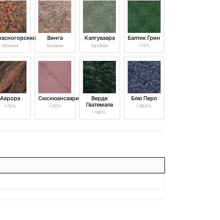
расногорский
Винга
Калгуваара
Балтик Грин
базовая
базовая
базовая
+75%
Аврора
Сюскюансаари
Верде
Блю Перл
Гватемала
+75%
+70%
+300%
+90%