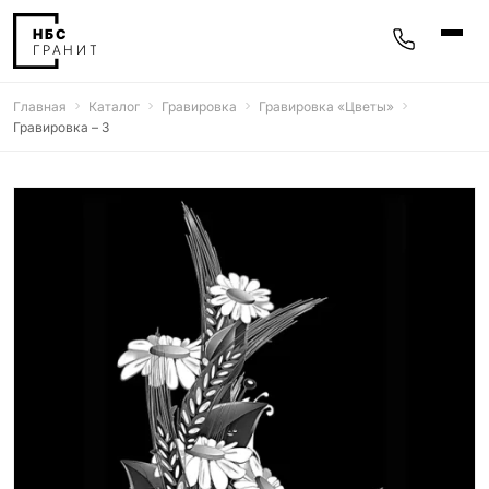
Главная
Каталог
Гравировка
Гравировка «‎Цветы»‎
Памятники
Гравировка – 3
400 моделей
Мемориальные комплексы
25 моделей
Гравировка
77 моделей
Фотокерамика
5 моделей
Надгробные плиты
30 моделей
Благоустройство
42 модели