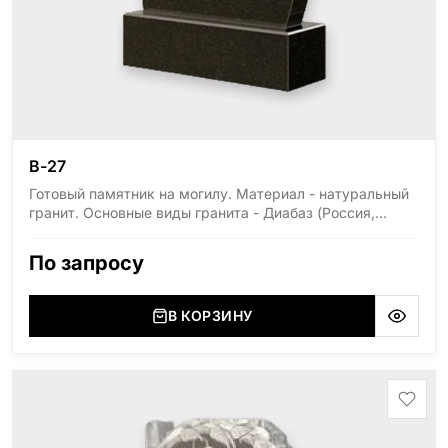
В-27
Готовый памятник на могилу. Материал - натуральный
гранит. Основные виды гранита - Диабаз (Россия,
Карелия), Дымовский (Россия, Ленинградская
область), Мансуровский (Россия, Урал), Лезниковский
По запросу
(Украина, Житомерская область), Лабродарит
(Украина, Житомерская область), Маславский
(Украина, Житомерская область), Сюксюансаари
В КОРЗИНУ
(Россия, Карелия), Амфиболит (Россия, Мурманская
область), Ромбак (Россия, Мурманская область),
Шокша (Россия, Карелия) и т.д. Цена указана на
минимальные стандартные размеры: Стела: 80x40x5
Тумба: 12x60x15