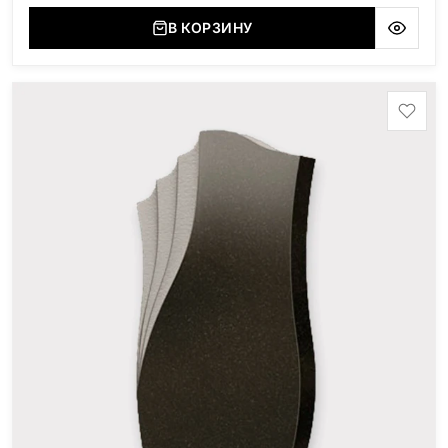
(Украина, Житомерская область), Маславский
(Украина, Житомерская область), Сюксюансаари
В КОРЗИНУ
(Россия, Карелия), Амфиболит (Россия, Мурманская
область), Ромбак (Россия, Мурманская область),
Шокша (Россия, Карелия) и т.д. Цена указана на
минимальные стандартные размеры: Стела: 80x40x5
Тумба: 12x60x15