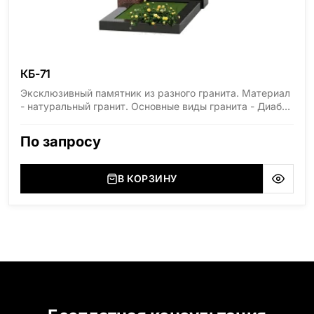
КБ-71
Эксклюзивный памятник из разного гранита. Материал
- натуральный гранит. Основные виды гранита - Диабаз
(Россия, Карелия), Дымовский (Россия, Ленинградская
область), Мансуровский (Россия, Урал), Лезниковский
По запросу
(Украина, Житомерская область), Лабродарит
(Украина, Житомерская область), Маславский
(Украина, Житомерская область), Сюксюансаари
В КОРЗИНУ
(Россия, Карелия), Амфиболит (Россия, Мурманская
область), Ромбак (Россия, Мурманская область),
Шокша (Россия, Карелия) и т.д. Цена указана на
минимальные стандартные размеры. [wpforms
id="13534"]