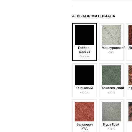
4. ВЫБОР МАТЕРИАЛА
Габбро-
Мансуровский
Д
диабаз
-10%
базовая
Онежский
Хакосельский
К
+100%
+20%
Балморал
Куру Грей
Ред
+75%