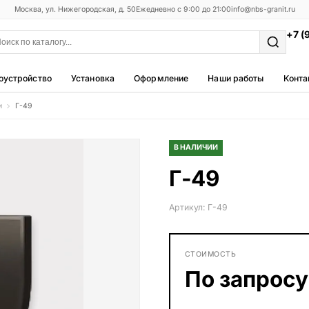
Москва, ул. Нижегородская, д. 50
Ежедневно с 9:00 до 21:00
info@nbs-granit.ru
+7 (
оустройство
Установка
Оформление
Наши работы
Конта
и
Г-49
Мемориальные комплексы
25 моделей
В НАЛИЧИИ
Фотокерамика
Г-49
5 моделей
Благоустройство
Артикул: Г-49
42 модели
Металлические ограды
СТОИМОСТЬ
50 моделей
По запросу
Столы и лавки
23 модели