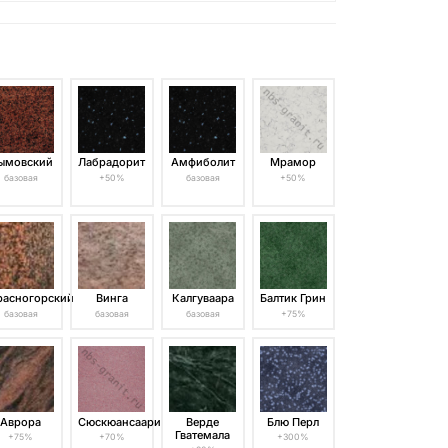
ымовский
Лабрадорит
Амфиболит
Мрамор
базовая
+50%
базовая
+50%
расногорский
Винга
Калгуваара
Балтик Грин
базовая
базовая
базовая
+75%
Аврора
Сюскюансаари
Верде
Блю Перл
Гватемала
+75%
+70%
+300%