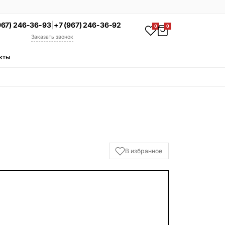
967) 246-36-93
|
+7 (967) 246-36-92
0
0
Заказать звонок
кты
АКЦИЯ
Комплекс под ключ
Памятник + установка +
благоустройство со скидкой 15%
Смотреть комплексы
УСЛУГИ
В избранное
Гравировка
Установка
Благоустройство
Производство