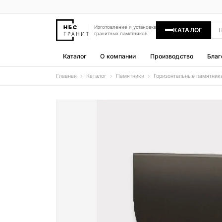
Изготовление и установка
КАТАЛОГ
гранитных памятников
Каталог
О компании
Производство
Благ
Главная
Каталог
Памятники
Горизонтальные памятник
Памятники
400 моделей
Гравировка
77 моделей
Надгробные плиты
30 моделей
Гранитные ограды
15 моделей
Гранитные цветники
7 моделей